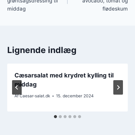
grøntsagsdressing til
avocado, tomat og
middag
flødeskum
Lignende indlæg
Cæsarsalat med krydret kylling til
middag
Af
Caesar-salat.dk
15. december 2024