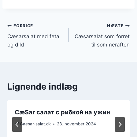
Indlægsnavigation
FORRIGE
NÆSTE
Cæsarsalat med feta
Cæsarsalat som forret
og dild
til sommeraften
Lignende indlæg
CæSar салат с рибкой на ужин
Af
Caesar-salat.dk
23. november 2024