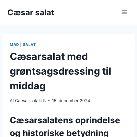
Fortsæt
Cæsar salat
til
indhold
MAD
|
SALAT
Cæsarsalat med
grøntsagsdressing til
middag
Af
Caesar-salat.dk
15. december 2024
Cæsarsalatens oprindelse
og historiske betydning