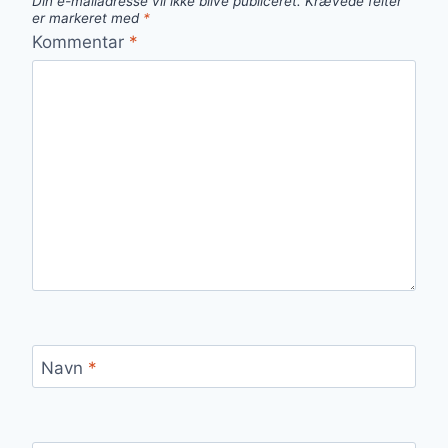
Din e-mailadresse vil ikke blive publiceret.
Krævede felter
er markeret med
*
Kommentar
*
Navn
*