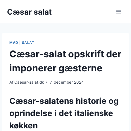
Fortsæt
Cæsar salat
til
indhold
MAD
|
SALAT
Cæsar-salat opskrift der
imponerer gæsterne
Af
Caesar-salat.dk
7. december 2024
Cæsar-salatens historie og
oprindelse i det italienske
køkken