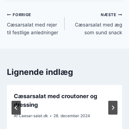
Indlægsnavigation
FORRIGE
NÆSTE
Cæsarsalat med rejer
Cæsarsalat med æg
til festlige anledninger
som sund snack
Lignende indlæg
Cæsarsalat med croutoner og
dressing
Af
Caesar-salat.dk
28. december 2024