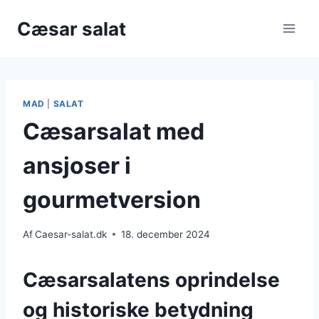
Fortsæt
Cæsar salat
til
indhold
MAD
|
SALAT
Cæsarsalat med
ansjoser i
gourmetversion
Af
Caesar-salat.dk
18. december 2024
Cæsarsalatens oprindelse
og historiske betydning