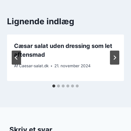
Lignende indlæg
Cæsar salat uden dressing som let
aftensmad
Af
Caesar-salat.dk
21. november 2024
Skriv et svar