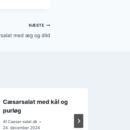
NÆSTE
salat med æg og dild
Cæsarsalat med kål og
Cæsars
purløg
sundhe
Af
Caesar-salat.dk
Af
Caesar-s
24. december 2024