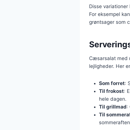
Disse variatione
For eksempel kan 
grøntsager som ch
Servering
Cæsarsalat med re
lejligheder. Her e
Som forret
: 
Til frokost
: 
hele dagen.
Til grillmad
:
Til sommera
sommeraften