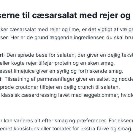
erne til cæsarsalat med rejer og
kker cæsarsalat med rejer og lime, er det vigtigt at vælg
nser. Her er de grundlæggende ingredienser, du skal br
at
: Den sprøde base for salaten, der giver en dejlig tekst
 eller kogte rejer tilføjer protein og en skøn smag.
resset limejuice giver en syrlig og forfriskende smag.
t
: Tilsætning af parmesanflager giver en saltet og nødd
Sprøde croutoner tilføjer en dejlig crunch til salaten.
n klassisk cæsardressing lavet med æggeblommer, hvidl
r kan varieres alt efter smag og præferencer. For eksemp
emet konsistens eller tomater for ekstra farve og smag.