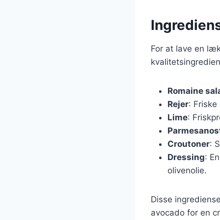
Ingrediens
For at lave en læ
kvalitetsingredie
Romaine sal
Rejer
: Friske
Lime
: Friskp
Parmesanos
Croutoner
: 
Dressing
: E
olivenolie.
Disse ingrediense
avocado for en cr