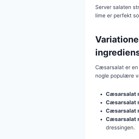
Server salaten st
lime er perfekt s
Variatione
ingredien
Cæsarsalat er en u
nogle populære va
Cæsarsalat 
Cæsarsalat
Cæsarsalat 
Cæsarsalat 
dressingen.