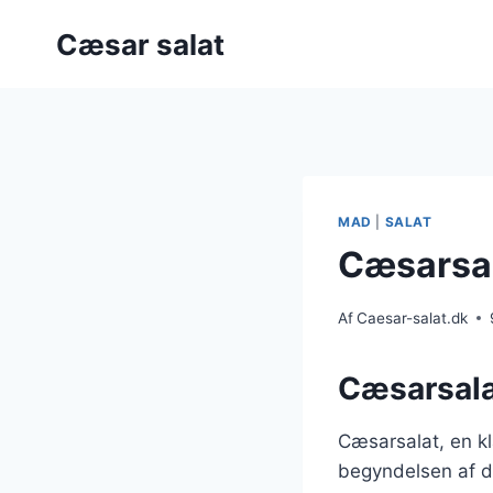
Fortsæt
Cæsar salat
til
indhold
MAD
|
SALAT
Cæsarsal
Af
Caesar-salat.dk
Cæsarsala
Cæsarsalat, en kla
begyndelsen af d