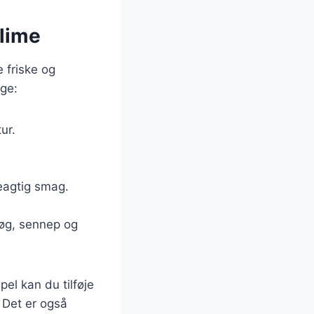
 lime
e friske og
uge:
ur.
eagtig smag.
øg, sennep og
el kan du tilføje
 Det er også