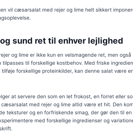
n vil cæsarsalat med rejer og lime helt sikkert impone
agsoplevelse.
og sund ret til enhver lejlighed
ejer og lime er ikke kun en velsmagende ret, men også
 tilpasses til forskellige kostbehov. Med friske ingredie
tilføje forskellige proteinkilder, kan denne salat være e
er at servere den som en let frokost, en forret eller s
l cæsarsalat med rejer og lime altid være et hit. Den ko
 teksturer og en forfriskende smag, der gør den til en 
sperimentere med forskellige ingredienser og variationer
krift.