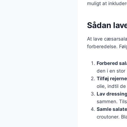
muligt at inkluder
Sådan lave
At lave cæsarsala
forberedelse. Følg
Forbered sal
den i en stor 
Tilføj rejerne
olie, indtil d
Lav dressin
sammen. Tilsæ
Samle salat
croutoner. Bl