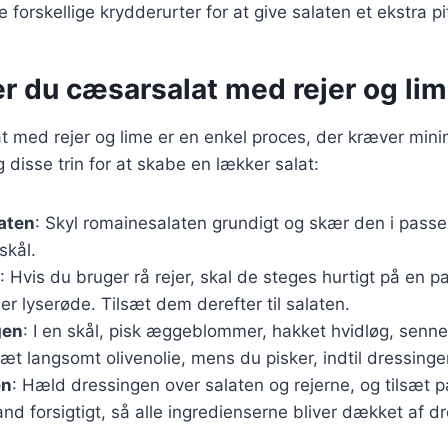
e forskellige krydderurter for at give salaten et ekstra pif
r du cæsarsalat med rejer og li
t med rejer og lime er en enkel proces, der kræver mini
 disse trin for at skabe en lækker salat:
aten
: Skyl romainesalaten grundigt og skær den i pass
skål.
: Hvis du bruger rå rejer, skal de steges hurtigt på en 
e er lyserøde. Tilsæt dem derefter til salaten.
gen
: I en skål, pisk æggeblommer, hakket hvidløg, senne
t langsomt olivenolie, mens du pisker, indtil dressinge
en
: Hæld dressingen over salaten og rejerne, og tilsæt 
and forsigtigt, så alle ingredienserne bliver dækket af d