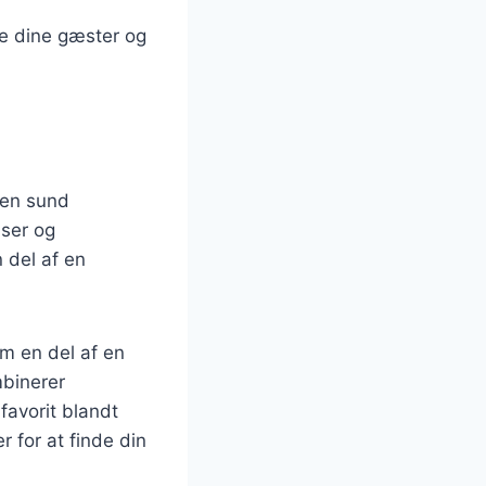
re dine gæster og
 en sund
nser og
n del af en
om en del af en
mbinerer
favorit blandt
 for at finde din