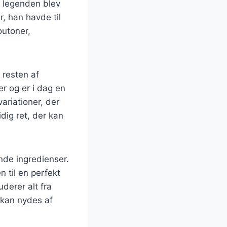
e legenden blev
, han havde til
outoner,
 resten af
r og er i dag en
ariationer, der
idig ret, der kan
nde ingredienser.
 til en perfekt
uderer alt fra
r kan nydes af