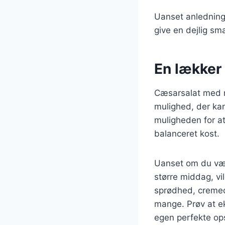
Uanset anledninge
give en dejlig sm
En lækker 
Cæsarsalat med r
mulighed, der kan
muligheden for at 
balanceret kost.
Uanset om du vælg
større middag, vi
sprødhed, cremede
mange. Prøv at ek
egen perfekte ops