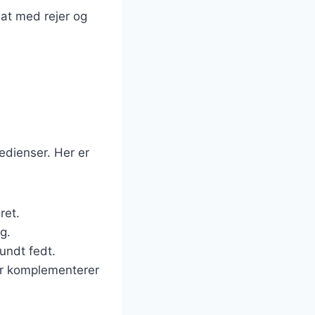
at med rejer og
redienser. Her er
ret.
g.
undt fedt.
er komplementerer