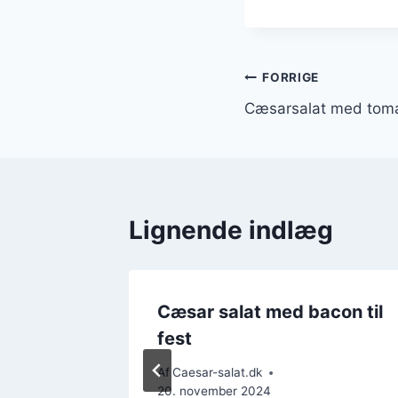
Indlægsnavi
FORRIGE
Cæsarsalat med toma
Lignende indlæg
g og
Cæsar salat med bacon til
som
fest
Af
Caesar-salat.dk
20. november 2024