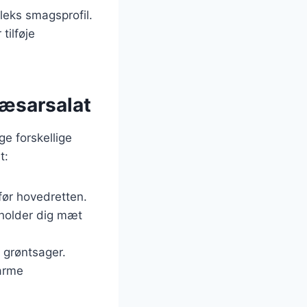
leks smagsprofil.
tilføje
cæsarsalat
ge forskellige
t:
før hovedretten.
 holder dig mæt
g grøntsager.
varme