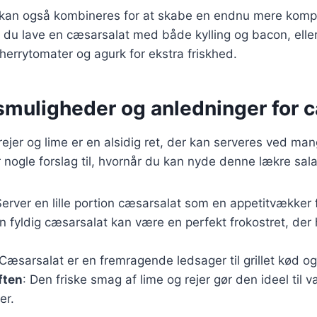
r kan også kombineres for at skabe en endnu mere komp
du lave en cæsarsalat med både kylling og bacon, eller 
errytomater og agurk for ekstra friskhed.
smuligheder og anledninger for 
jer og lime er en alsidig ret, der kan serveres ved man
r nogle forslag til, hvornår du kan nyde denne lækre sala
Server en lille portion cæsarsalat som en appetitvækker 
En fyldig cæsarsalat kan være en perfekt frokostret, der
 Cæsarsalat er en fremragende ledsager til grillet kød o
ften
: Den friske smag af lime og rejer gør den ideel til 
er.