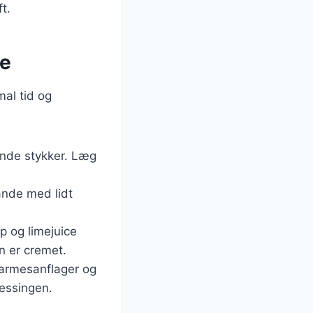
t.
me
mal tid og
ende stykker. Læg
pande med lidt
p og limejuice
n er cremet.
parmesanflager og
ressingen.