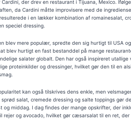
Cardini, der drev en restaurant i Tijuana, Mexico. Ifølg
aften, da Cardini måtte improvisere med de ingredienser
 resulterede i en lækker kombination af romainesalat, cr
n speciel dressing.
ten blev mere populær, spredte den sig hurtigt til USA og
t blev hurtigt en fast bestanddel på mange restaurante
delige salater globalt. Den har også inspireret utallige v
lige proteinkilder og dressinger, hvilket gør den til en als
 smag.
pularitet kan også tilskrives dens enkle, men velsmage
sprød salat, cremede dressing og salte toppings gør den
st og middag. I dag findes der mange opskrifter, der inkl
il rejer og avocado, hvilket gør cæsarsalat til en ret, de