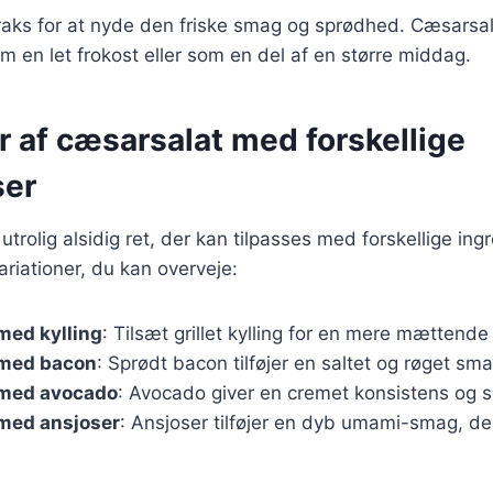
raks for at nyde den friske smag og sprødhed. Cæsarsal
om en let frokost eller som en del af en større middag.
r af cæsarsalat med forskellige
ser
trolig alsidig ret, der kan tilpasses med forskellige ing
riationer, du kan overveje:
med kylling
: Tilsæt grillet kylling for en mere mættende 
 med bacon
: Sprødt bacon tilføjer en saltet og røget sma
med avocado
: Avocado giver en cremet konsistens og s
med ansjoser
: Ansjoser tilføjer en dyb umami-smag, d