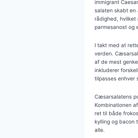
immigrant Caesar 
salaten skabt en 
rådighed, hvilket
parmesanost og e
I takt med at ret
verden. Cæsarsala
af de mest genken
inkluderer forskel
tilpasses enhver
Cæsarsalatens po
Kombinationen af 
ret til både froko
kylling og bacon t
alle.