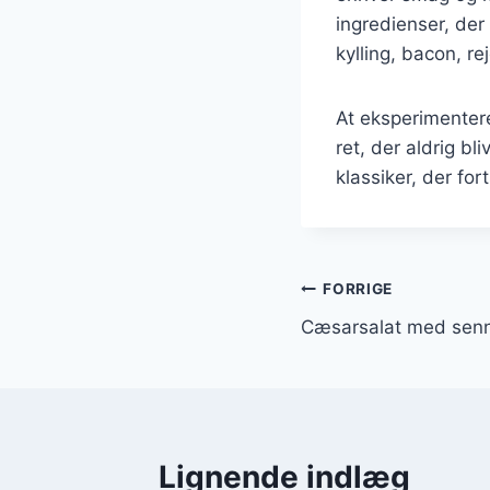
ingredienser, der
kylling, bacon, re
At eksperimentere
ret, der aldrig bl
klassiker, der for
Indlægsnavi
FORRIGE
Cæsarsalat med senn
Lignende indlæg