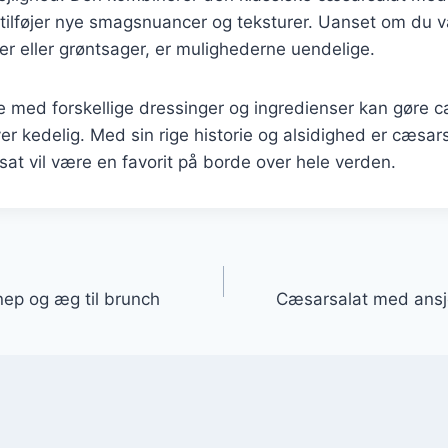
 tilføjer nye smagsnuancer og teksturer. Uanset om du væ
jer eller grøntsager, er mulighederne uendelige.
 med forskellige dressinger og ingredienser kan gøre cæ
iver kedelig. Med sin rige historie og alsidighed er cæsars
tsat vil være en favorit på borde over hele verden.
gation
ep og æg til brunch
Cæsarsalat med ansj