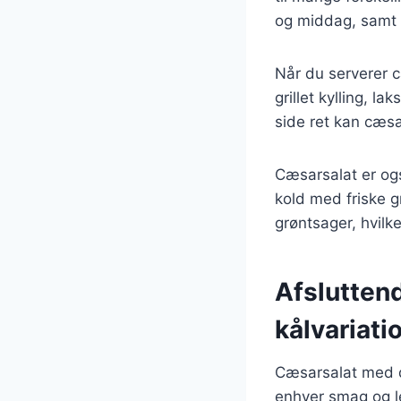
og middag, samt t
Når du serverer c
grillet kylling, l
side ret kan cæsa
Cæsarsalat er og
kold med friske g
grøntsager, hvilke
Afslutten
kålvariati
Cæsarsalat med di
enhver smag og l