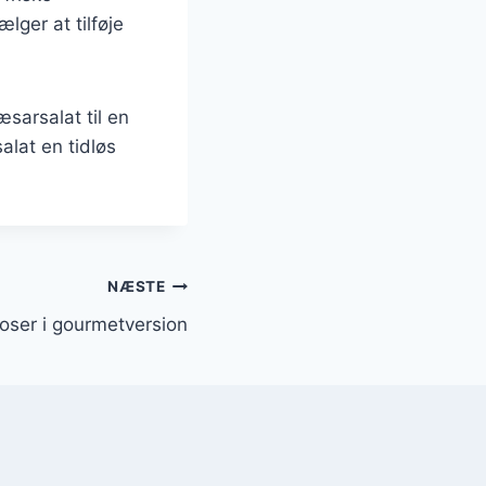
lger at tilføje
sarsalat til en
alat en tidløs
NÆSTE
oser i gourmetversion