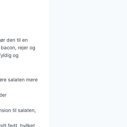
ør den til en
 bacon, rejer og
fyldig og
t gøre salaten mere
der
sion til salaten,
dt fedt, hvilket