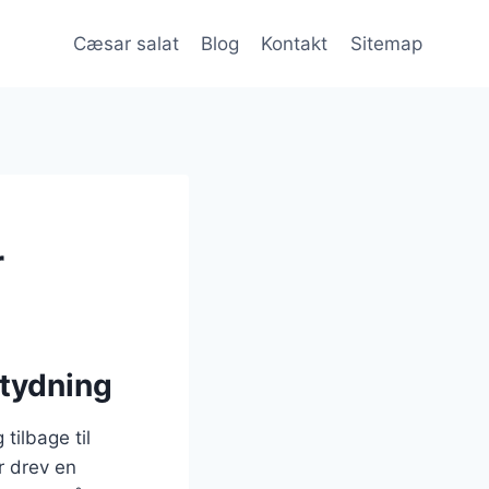
Cæsar salat
Blog
Kontakt
Sitemap
r
etydning
tilbage til
r drev en