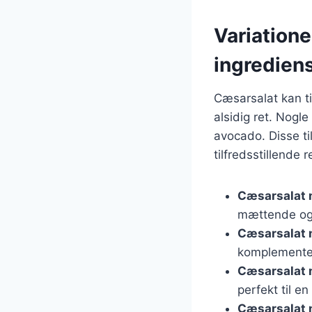
Variatione
ingredien
Cæsarsalat kan ti
alsidig ret. Nogl
avocado. Disse ti
tilfredsstillende r
Cæsarsalat 
mættende og t
Cæsarsalat
komplementer
Cæsarsalat 
perfekt til en
Cæsarsalat 