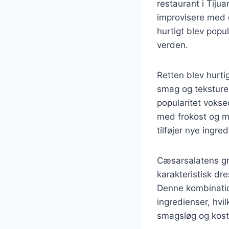
restaurant i Tiju
improvisere med d
hurtigt blev popu
verden.
Retten blev hurt
smag og teksturer
popularitet vokse
med frokost og mi
tilføjer nye ingr
Cæsarsalatens gr
karakteristisk dr
Denne kombination
ingredienser, hvilk
smagsløg og kos