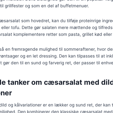
il grillfester og som en del af buffetmenuer.
æsarsalat som hovedret, kan du tilføje proteinrige ingr
aks eller tofu. Dette gør salaten mere mættende og tilfred
rsalat komplementere retter som pasta, grillet kød eller 
så en fremragende mulighed til sommeraftener, hvor de
røntsager og en let dressing. Den kan tilpasses til at i
t gør den til en sund og farverig ret, der passer til enhve
de tanker om cæsarsalat med dil
oner
ld og kålvariationer er en lækker og sund ret, der kan ti
ejlighed. Den kombinerer den klassiske cæsarsalat med 