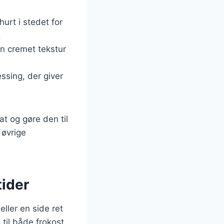
urt i stedet for
.
n cremet tekstur
ssing, der giver
t og gøre den til
 øvrige
tider
ller en side ret
 til både frokost