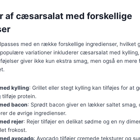
r af cæsarsalat med forskellige
ser
lpasses med en række forskellige ingredienser, hvilket g
e populære variationer inkluderer cæsarsalat med kylling,
lføjelser giver ikke kun ekstra smag, men også en mere 
et.
med kylling
: Grillet eller stegt kylling kan tilføjes for a
ilføje protein.
 med bacon
: Sprødt bacon giver en lækker saltet smag, 
er de øvrige ingredienser.
med rejer
: Rejer tilføjer en delikat sødme og en ny dimen
 let frokost.
med avocado
: Avocado tilføjer cremede teksturer og sun