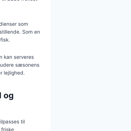
edienser som
sstillende. Som en
fisk.
n kan serveres
nkludere sæsonens
r lejlighed.
d og
lpasses til
friske