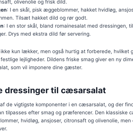
nsaft, olivenolie og frisk dild.
gen
: I en skål, pisk æggeblommer, hakket hvidløg, ansjos
mmen. Tilsæt hakket dild og rør godt.
en
: I en stor skål, bland romainesalat med dressingen, t
r. Drys med ekstra dild før servering.
 ikke kun lækker, men også hurtig at forberede, hvilket gø
estlige lejligheder. Dildens friske smag giver en ny dim
lat, som vil imponere dine gæster.
e dressinger til cæsarsalat
 af de vigtigste komponenter i en cæsarsalat, og der f
kan tilpasses efter smag og præferencer. Den klassiske 
mmer, hvidløg, ansjoser, citronsaft og olivenolie, men
ver.