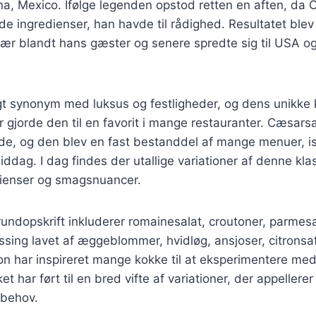
ana, Mexico. Ifølge legenden opstod retten en aften, da 
e ingredienser, han havde til rådighed. Resultatet blev 
lær blandt hans gæster og senere spredte sig til USA og
igt synonym med luksus og festligheder, og dens unikke
 gjorde den til en favorit i mange restauranter. Cæsars
de, og den blev en fast bestanddel af mange menuer, is
ddag. I dag findes der utallige variationer af denne klas
edienser og smagsnuancer.
undopskrift inkluderer romainesalat, croutoner, parmes
essing lavet af æggeblommer, hvidløg, ansjoser, citronsaf
 har inspireret mange kokke til at eksperimentere med 
et har ført til en bred vifte af variationer, der appellerer 
tbehov.