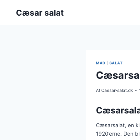
Fortsæt
Cæsar salat
til
indhold
MAD
|
SALAT
Cæsarsal
Af
Caesar-salat.dk
Cæsarsala
Cæsarsalat, en kla
1920’erne. Den bl