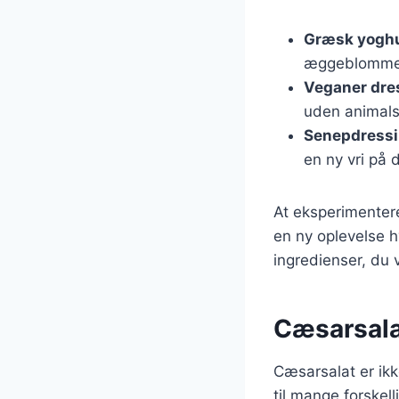
Græsk yoghu
æggeblommer,
Veganer dre
uden animals
Senepdress
en ny vri på 
At eksperimentere
en ny oplevelse h
ingredienser, du 
Cæsarsalat
Cæsarsalat er ikk
til mange forskell