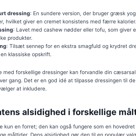
rt dressing
: En sundere version, der bruger græsk yogh
 hvilket giver en cremet konsistens med færre kalorier
ssing
: Lavet med cashew nødder eller tofu, som giver e
ke produkter.
ing
: Tilsæt sennep for en ekstra smagfuld og krydret dre
den klassiske opskrift.
 med forskellige dressinger kan forvandle din cæsarsala
ver gang. Det er en god idé at tilpasse dressingen til de
vælger at inkludere.
ens alsidighed i forskellige mål
e kun en forret; den kan også fungere som en hovedret e
ige måltider. Dens alsidighed gør den til en populær valg