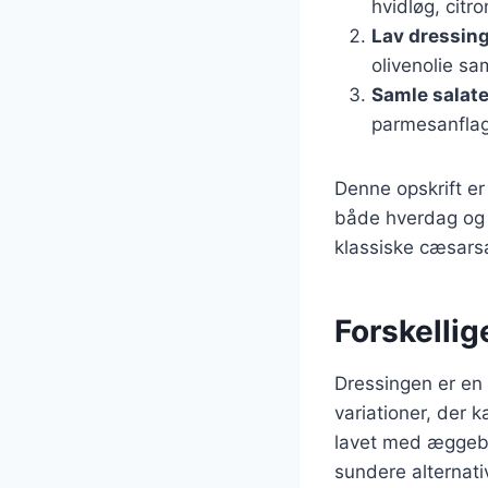
hvidløg, citro
Lav dressin
olivenolie sa
Samle salat
parmesanflage
Denne opskrift er
både hverdag og f
klassiske cæsarsa
Forskellig
Dressingen er en
variationer, der 
lavet med æggeblo
sundere alternati