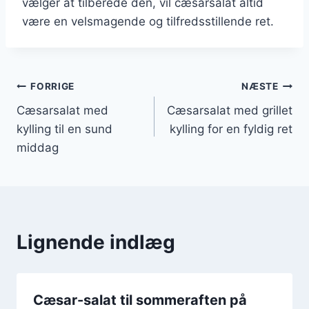
vælger at tilberede den, vil cæsarsalat altid
være en velsmagende og tilfredsstillende ret.
Indlægsnavigation
FORRIGE
NÆSTE
Cæsarsalat med
Cæsarsalat med grillet
kylling til en sund
kylling for en fyldig ret
middag
Lignende indlæg
Cæsar-salat til sommeraften på