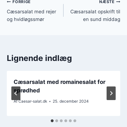
Indlægsnavigation
FORRIGE
NÆSTE
Cæsarsalat med rejer
Cæsarsalat opskrift til
og hvidløgssmør
en sund middag
Lignende indlæg
Cæsarsalat med romainesalat for
sprødhed
Af
Caesar-salat.dk
25. december 2024