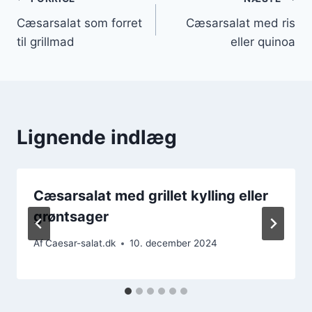
Indlægsnavigation
Cæsarsalat som forret
Cæsarsalat med ris
til grillmad
eller quinoa
Lignende indlæg
Cæsarsalat med grillet kylling eller
grøntsager
Af
Caesar-salat.dk
10. december 2024