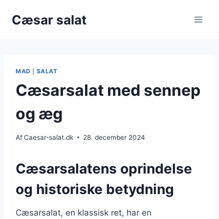
Fortsæt
Cæsar salat
til
indhold
MAD
|
SALAT
Cæsarsalat med sennep
og æg
Af
Caesar-salat.dk
28. december 2024
Cæsarsalatens oprindelse
og historiske betydning
Cæsarsalat, en klassisk ret, har en