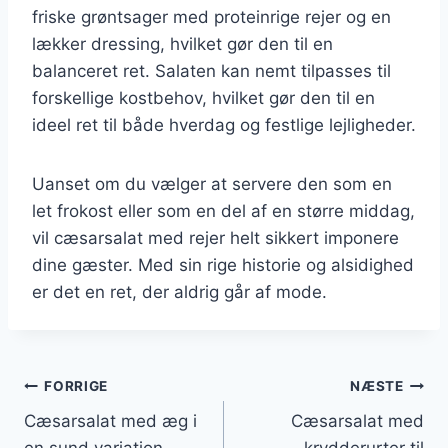
friske grøntsager med proteinrige rejer og en
lækker dressing, hvilket gør den til en
balanceret ret. Salaten kan nemt tilpasses til
forskellige kostbehov, hvilket gør den til en
ideel ret til både hverdag og festlige lejligheder.
Uanset om du vælger at servere den som en
let frokost eller som en del af en større middag,
vil cæsarsalat med rejer helt sikkert imponere
dine gæster. Med sin rige historie og alsidighed
er det en ret, der aldrig går af mode.
Indlægsnavigation
FORRIGE
NÆSTE
Cæsarsalat med æg i
Cæsarsalat med
en sund variation
krydderurter til