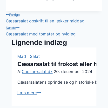
Indlægsnavigation
Forrige
Cæsarsalat opskrift til en lækker middag
Næste
Cæsarsalat med tomater og hvidløg
Lignende indlæg
Mad
|
Salat
Cæsarsalat til frokost eller hur
Af
Caesar-salat.dk
20. december 2024
Cæsarsalatens oprindelse og historiske betydni
Cæsarsalat
Læs mere
til
frokost