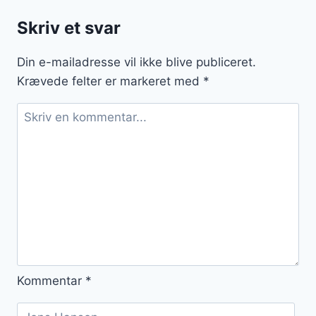
eller
Skriv et svar
hurtig
middag
Din e-mailadresse vil ikke blive publiceret.
Krævede felter er markeret med
*
Kommentar
*