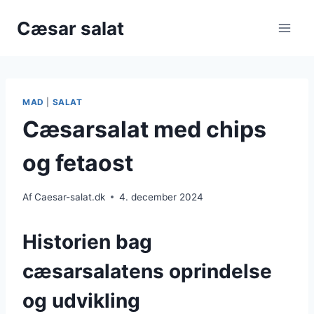
Fortsæt
Cæsar salat
til
indhold
MAD
|
SALAT
Cæsarsalat med chips
og fetaost
Af
Caesar-salat.dk
4. december 2024
Historien bag
cæsarsalatens oprindelse
og udvikling