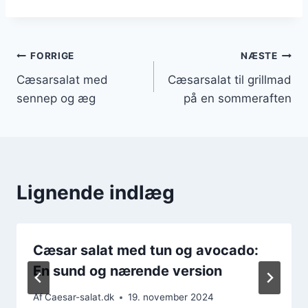
Indlægsnavigation
FORRIGE
NÆSTE
Cæsarsalat med
Cæsarsalat til grillmad
sennep og æg
på en sommeraften
Lignende indlæg
Cæsar salat med tun og avocado:
En sund og nærende version
Af
Caesar-salat.dk
19. november 2024