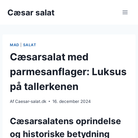
Fortsæt
Cæsar salat
til
indhold
MAD
|
SALAT
Cæsarsalat med
parmesanflager: Luksus
på tallerkenen
Af
Caesar-salat.dk
16. december 2024
Cæsarsalatens oprindelse
og historiske betydning