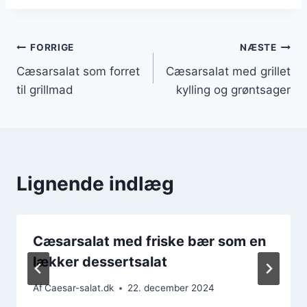
Indlægsnavigation
FORRIGE
NÆSTE
Cæsarsalat som forret
Cæsarsalat med grillet
til grillmad
kylling og grøntsager
Lignende indlæg
Cæsarsalat med friske bær som en
lækker dessertsalat
Af
Caesar-salat.dk
22. december 2024