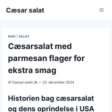
Fortsæt
Cæsar salat
til
indhold
MAD
|
SALAT
Cæsarsalat med
parmesan flager for
ekstra smag
Af
Caesar-salat.dk
22. december 2024
Historien bag cæsarsalat
og dens oprindelse i USA