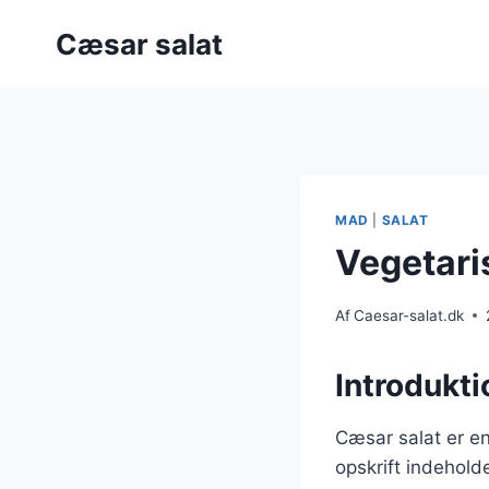
Fortsæt
Cæsar salat
til
indhold
MAD
|
SALAT
Vegetari
Af
Caesar-salat.dk
Introdukti
Cæsar salat er en
opskrift indehold