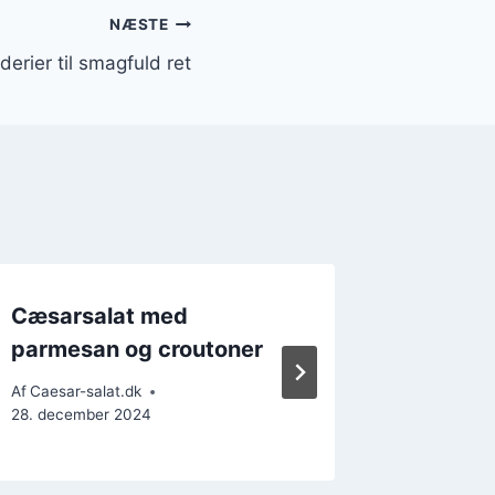
NÆSTE
erier til smagfuld ret
Cæsarsalat med
Cæsarsa
parmesan og croutoner
festlige
Af
Caesar-salat.dk
Af
Caesar-s
28. december 2024
26. decem