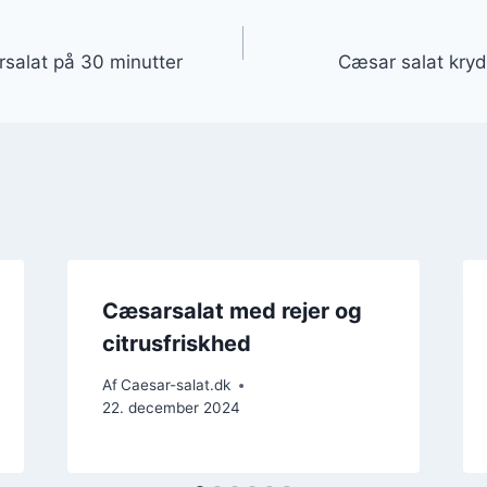
gation
salat på 30 minutter
Cæsar salat krydd
Cæsarsalat med rejer og
citrusfriskhed
Af
Caesar-salat.dk
22. december 2024