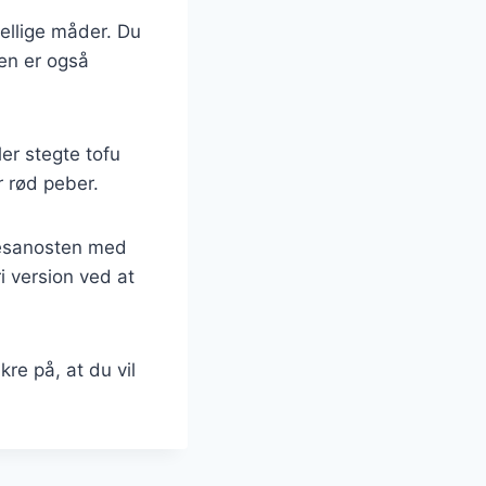
kellige måder. Du
Den er også
ller stegte tofu
r rød peber.
rmesanosten med
i version ved at
re på, at du vil