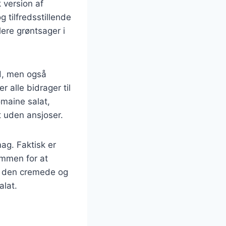
 version af
 tilfredsstillende
lere grøntsager i
nd, men også
 alle bidrager til
omaine salat,
 uden ansjoser.
ag. Faktisk er
ammen for at
il den cremede og
alat.