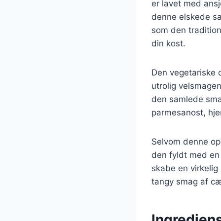
er lavet med ansj
denne elskede sal
som den tradition
din kost.
Den vegetariske c
utrolig velsmagen
den samlede smag 
parmesanost, hje
Selvom denne opsk
den fyldt med en 
skabe en virkelig
tangy smag af cæ
Ingrediens