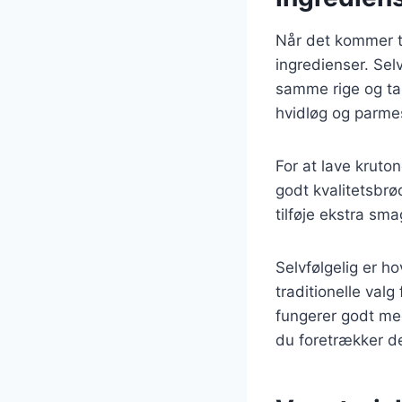
Når det kommer til
ingredienser. Sel
samme rige og ta
hvidløg og parme
For at lave kruton
godt kvalitetsbrø
tilføje ekstra sm
Selvfølgelig er h
traditionelle val
fungerer godt me
du foretrækker de