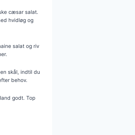
iske cæsar salat.
med hvidløg og
aine salat og riv
ner.
n skål, indtil du
efter behov.
bland godt. Top