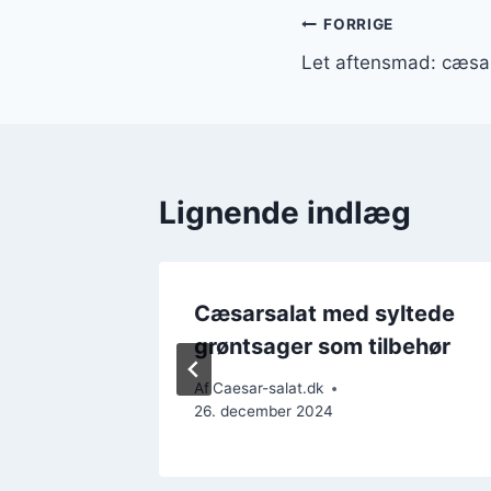
Indlægsnavi
FORRIGE
Let aftensmad: cæsar
Lignende indlæg
sjoser
Cæsarsalat med syltede
ng
grøntsager som tilbehør
Af
Caesar-salat.dk
26. december 2024