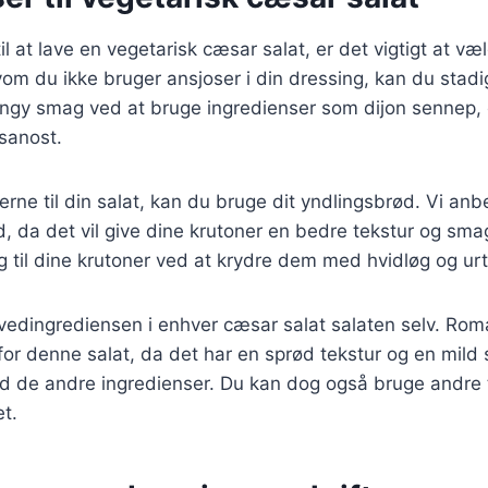
 at lave en vegetarisk cæsar salat, er det vigtigt at væl
vom du ikke bruger ansjoser i din dressing, kan du stad
ngy smag ved at bruge ingredienser som dijon sennep, c
sanost.
erne til din salat, kan du bruge dit yndlingsbrød. Vi anb
d, da det vil give dine krutoner en bedre tekstur og sm
ag til dine krutoner ved at krydre dem med hvidløg og urt
ovedingrediensen i enhver cæsar salat salaten selv. Roma
g for denne salat, da det har en sprød tekstur og en mild
d de andre ingredienser. Du kan dog også bruge andre t
t.