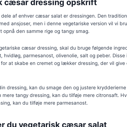
k cæsar dressing opskrift
e dele af enhver cæsar salat er dressingen. Den traditio
 med ansjoser, men i denne vegetariske version vil vi b
 at opnå den samme rige og tangy smag.
egetariske cæsar dressing, skal du bruge følgende ingred
t, hvidløg, parmesanost, olivenolie, salt og peber. Disse
r at skabe en cremet og lækker dressing, der vil give 
din dressing, kan du smage den og justere krydderierne 
 mere tangy dressing, kan du tilføje mere citronsaft. Hv
sing, kan du tilføje mere parmesanost.
r du vegetarisk cæsar salat