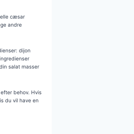
nelle cæsar
ruge andre
ienser: dijon
 ingredienser
din salat masser
efter behov. Hvis
is du vil have en