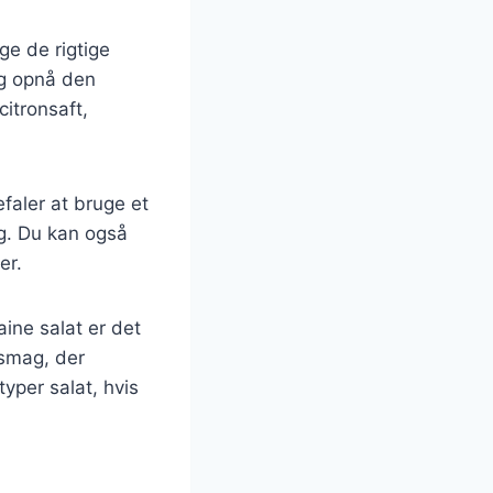
ge de rigtige
ig opnå den
itronsaft,
efaler at bruge et
ag. Du kan også
er.
ine salat er det
 smag, der
yper salat, hvis