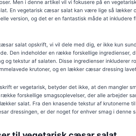
oser. Men i denne artikel vil vi fokusere på en vegetarisk
at. En vegetarisk cæsar salat kan være lige så lækker og
elle version, og det er en fantastisk måde at inkludere f
æsar salat opskrift, vi vil dele med dig, er ikke kun su
de. Den indeholder en række forskellige ingredienser, der
og tekstur af salaten. Disse ingredienser inkluderer r
mmelavede krutoner, og en lækker cæsar dressing lavet
rift er vegetarisk, betyder det ikke, at den mangler sm
række forskellige smagsoplevelser, der alle arbejder s
 lækker salat. Fra den knasende tekstur af krutonerne t
sar dressingen, er der noget for enhver smag i denne s
er til vegetarisk cæsar salat