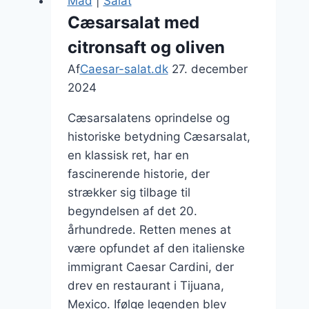
Mad
|
Salat
hvidløgsmayo
Cæsarsalat med
citronsaft og oliven
Af
Caesar-salat.dk
27. december
2024
Cæsarsalatens oprindelse og
historiske betydning Cæsarsalat,
en klassisk ret, har en
fascinerende historie, der
strækker sig tilbage til
begyndelsen af det 20.
århundrede. Retten menes at
være opfundet af den italienske
immigrant Caesar Cardini, der
drev en restaurant i Tijuana,
Mexico. Ifølge legenden blev