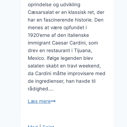
oprindelse og udvikling
Cæsarsalat er en klassisk ret, der
har en fascinerende historie. Den
menes at være opfundet i
1920’erne af den italienske
immigrant Caesar Cardini, som
drev en restaurant i Tijuana,
Mexico. Ifølge legenden blev
salaten skabt en travl weekend,
da Cardini måtte improvisere med
de ingredienser, han havde til
rådighed….
Cæsarsalat
Læs mere
med
tomater
og