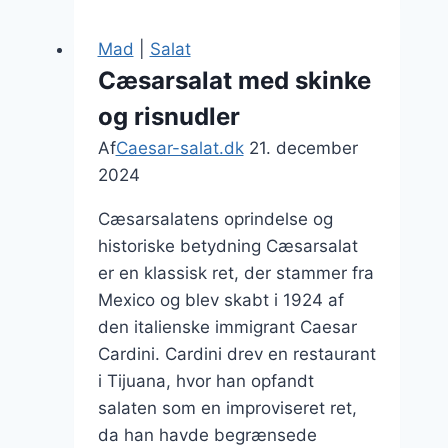
middag
med
Mad
|
Salat
laks
Cæsarsalat med skinke
og risnudler
Af
Caesar-salat.dk
21. december
2024
Cæsarsalatens oprindelse og
historiske betydning Cæsarsalat
er en klassisk ret, der stammer fra
Mexico og blev skabt i 1924 af
den italienske immigrant Caesar
Cardini. Cardini drev en restaurant
i Tijuana, hvor han opfandt
salaten som en improviseret ret,
da han havde begrænsede