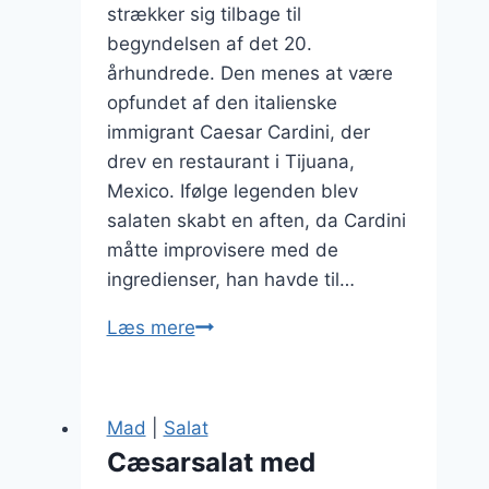
strækker sig tilbage til
begyndelsen af det 20.
århundrede. Den menes at være
opfundet af den italienske
immigrant Caesar Cardini, der
drev en restaurant i Tijuana,
Mexico. Ifølge legenden blev
salaten skabt en aften, da Cardini
måtte improvisere med de
ingredienser, han havde til…
Cæsarsalat
Læs mere
med
ris
eller
Mad
|
Salat
quinoa
Cæsarsalat med