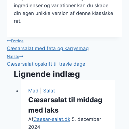
ingredienser og variationer kan du skabe
din egen unikke version af denne klassiske
ret.
Indlægsnavigation
Forrige
Cæsarsalat med feta og karrysmag
Næste
Cæsarsalat opskrift til travle dage
Lignende indlæg
Mad
|
Salat
Cæsarsalat til middag
med laks
Af
Caesar-salat.dk
5. december
2024