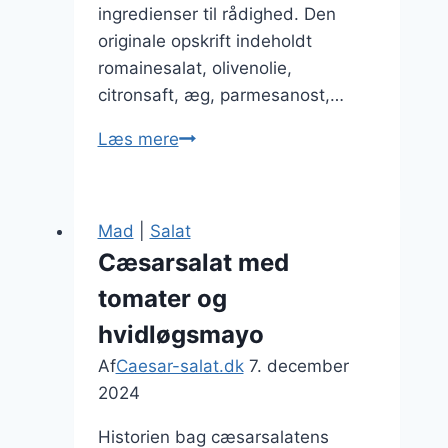
ingredienser til rådighed. Den
originale opskrift indeholdt
romainesalat, olivenolie,
citronsaft, æg, parmesanost,…
Cæsarsalat
Læs mere
med
skinke
og
Mad
|
Salat
risnudler
Cæsarsalat med
tomater og
hvidløgsmayo
Af
Caesar-salat.dk
7. december
2024
Historien bag cæsarsalatens