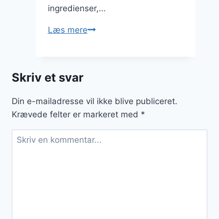
ingredienser,…
Cæsarsalat
Læs mere
med
ansjoser
og
Skriv et svar
dressing
Din e-mailadresse vil ikke blive publiceret.
Krævede felter er markeret med
*