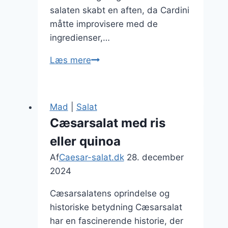
salaten skabt en aften, da Cardini
måtte improvisere med de
ingredienser,…
Cæsarsalat
Læs mere
med
citronsaft
og
Mad
|
Salat
oliven
Cæsarsalat med ris
eller quinoa
Af
Caesar-salat.dk
28. december
2024
Cæsarsalatens oprindelse og
historiske betydning Cæsarsalat
har en fascinerende historie, der