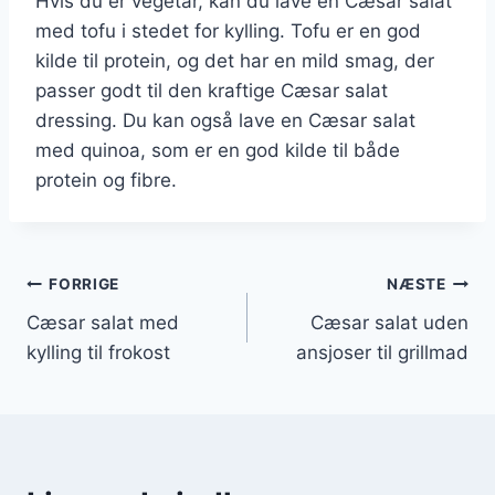
Hvis du er vegetar, kan du lave en Cæsar salat
med tofu i stedet for kylling. Tofu er en god
kilde til protein, og det har en mild smag, der
passer godt til den kraftige Cæsar salat
dressing. Du kan også lave en Cæsar salat
med quinoa, som er en god kilde til både
protein og fibre.
Indlægsnavigation
FORRIGE
NÆSTE
Cæsar salat med
Cæsar salat uden
kylling til frokost
ansjoser til grillmad