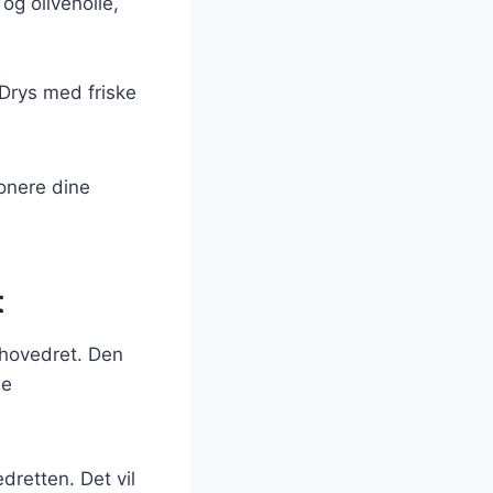
og olivenolie,
Drys med friske
ponere dine
t
 hovedret. Den
le
dretten. Det vil