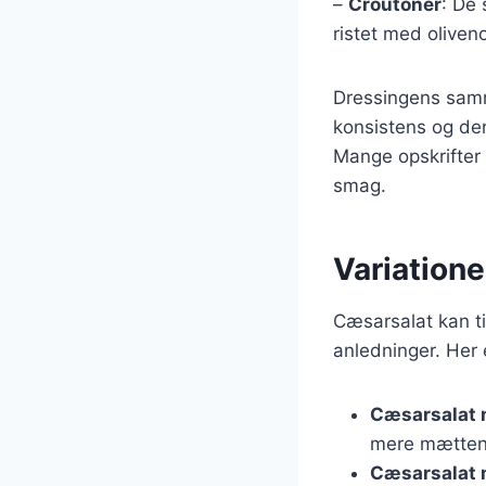
–
Croutoner
: De 
ristet med oliveno
Dressingens sam
konsistens og den
Mange opskrifter 
smag.
Variatione
Cæsarsalat kan til
anledninger. Her e
Cæsarsalat 
mere mætten
Cæsarsalat