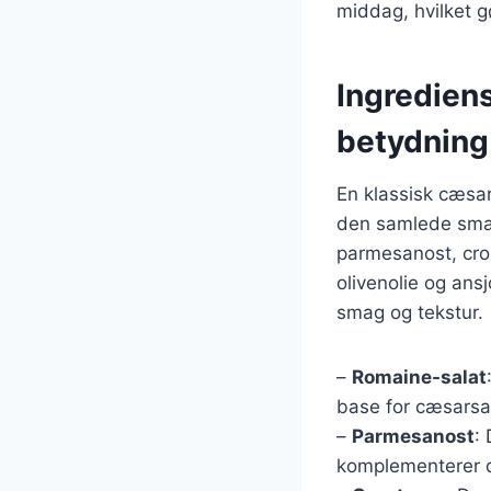
middag, hvilket gø
Ingrediens
betydning
En klassisk cæsar
den samlede smag
parmesanost, crou
olivenolie og ansj
smag og tekstur.
–
Romaine-salat
base for cæsarsal
–
Parmesanost
:
komplementerer d