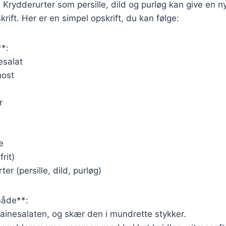
n. Krydderurter som persille, dild og purløg kan give en n
rift. Her er en simpel opskrift, du kan følge:
**:
esalat
nost
r
e
rit)
ter (persille, dild, purløg)
åde**:
ainesalaten, og skær den i mundrette stykker.