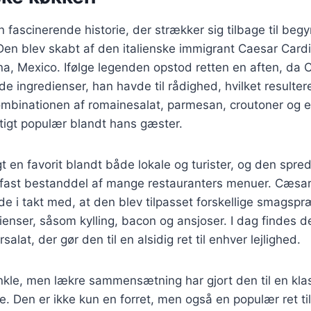
 fascinerende historie, der strækker sig tilbage til beg
en blev skabt af den italienske immigrant Caesar Cardi
ana, Mexico. Ifølge legenden opstod retten en aften, da 
e ingredienser, han havde til rådighed, hvilket resulter
ombinationen af romainesalat, parmesan, croutoner og e
tigt populær blandt hans gæster.
t en favorit blandt både lokale og turister, og den spred
 fast bestanddel af mange restauranters menuer. Cæsa
de i takt med, at den blev tilpasset forskellige smagsp
dienser, såsom kylling, bacon og ansjoser. I dag findes de
salat, der gør den til en alsidig ret til enhver lejlighed.
le, men lækre sammensætning har gjort den til en klass
e. Den er ikke kun en forret, men også en populær ret til