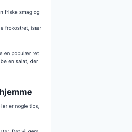
en friske smag og
 frokostret, især
re en populær ret
be en salat, der
erhjemme
er er nogle tips,
rter. Det vil gøre