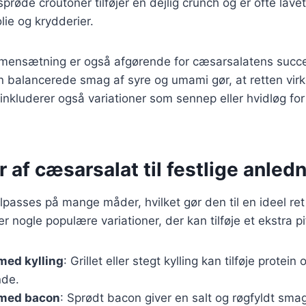
sprøde croutoner tilføjer en dejlig crunch og er ofte lavet
lie og krydderier.
mensætning er også afgørende for cæsarsalatens succ
 balancerede smag af syre og umami gør, at retten virke
inkluderer også variationer som sennep eller hvidløg for
r af cæsarsalat til festlige anled
passes på mange måder, hvilket gør den til en ideel ret t
r nogle populære variationer, der kan tilføje et ekstra pift
med kylling
: Grillet eller stegt kylling kan tilføje protei
de.
 med bacon
: Sprødt bacon giver en salt og røgfyldt smag