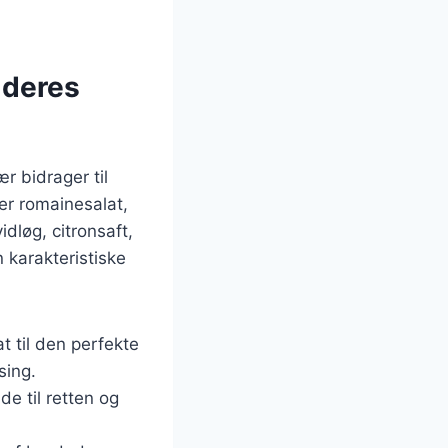
 deres
r bidrager til
er romainesalat,
dløg, citronsaft,
n karakteristiske
 til den perfekte
sing.
e til retten og