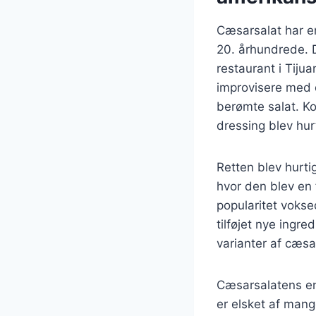
Cæsarsalat har en
20. århundrede. D
restaurant i Tiju
improvisere med d
berømte salat. K
dressing blev hur
Retten blev hurtig
hvor den blev en
popularitet vokse
tilføjet nye ingre
varianter af cæsar
Cæsarsalatens enk
er elsket af mang