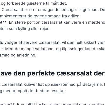
og forberede gæsterne til måltidet.
*: Cæsarsalat er en fremragende ledsager til grillmad. D
omplementerer de røgede smage fra grillen.
t**: En større portion cæsarsalat kan være en mættende
otein som kylling eller rejer.
 vælger at servere cæsarsalat, vil den helt sikkert væ
r. Med de mange variationer og tilpasninger kan du ska
 smag og anledning.
t lave den perfekte cæsarsalat d
t cæsarsalat kræver lidt opmærksomhed på detaljerne. H
g med at opnå det bedste resultat:
enser**: Brug altid friske råvarer, især salat og krydderu