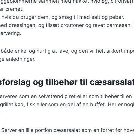
k æggeblommerne sammen med hakket hvidløg, citronsaft 
 er cremet.
, hvis du bruger dem, og smag til med salt og peber.
ed dressingen, og tilsæt croutoner og revet parmesan. 
servering.
 både enkel og hurtig at lave, og den vil helt sikkert im
ge anledninger.
forslag og tilbehør til cæsarsala
rveres som en selvstændig ret eller som tilbehør til en
 grillet kød, fisk eller som en del af en buffet. Her er nog
:
Server en lille portion cæsarsalat som en forret før hove