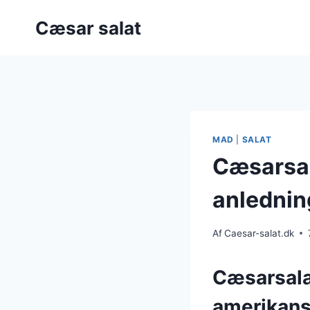
Fortsæt
Cæsar salat
til
indhold
MAD
|
SALAT
Cæsarsala
anlednin
Af
Caesar-salat.dk
Cæsarsalat
amerikans