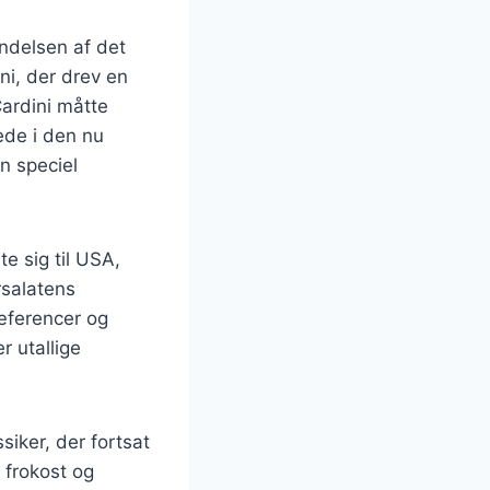
yndelsen af det
ni, der drev en
Cardini måtte
ede i den nu
n speciel
te sig til USA,
rsalatens
ræferencer og
r utallige
iker, der fortsat
 frokost og