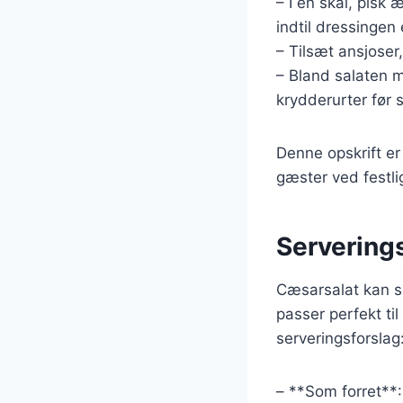
– I en skål, pis
indtil dressingen
– Tilsæt ansjoser
– Bland salaten m
krydderurter før 
Denne opskrift er
gæster ved festli
Serverings
Cæsarsalat kan se
passer perfekt til
serveringsforslag
– **Som forret**: 