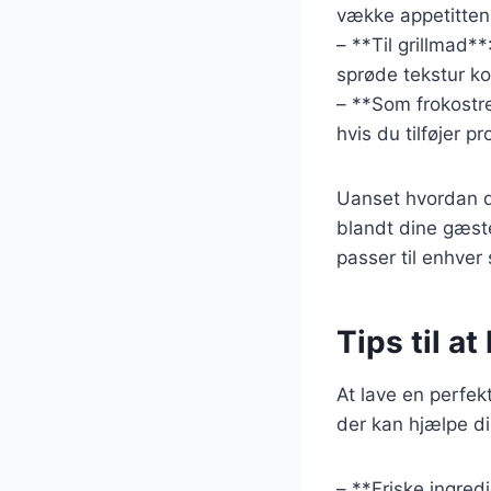
vække appetitten 
– **Til grillmad*
sprøde tekstur k
– **Som frokostre
hvis du tilføjer pr
Uanset hvordan du
blandt dine gæste
passer til enhver
Tips til a
At lave en perfek
der kan hjælpe di
– **Friske ingredi