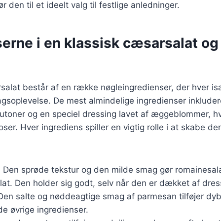
r den til et ideelt valg til festlige anledninger.
erne i en klassisk cæsarsalat og
salat består af en række nøgleingredienser, der hver isæ
soplevelse. De mest almindelige ingredienser inkluder
toner og en speciel dressing lavet af æggeblommer, hvi
oser. Hver ingrediens spiller en vigtig rolle i at skabe de
: Den sprøde tekstur og den milde smag gør romainesalat
at. Den holder sig godt, selv når den er dækket af dres
 Den salte og nøddeagtige smag af parmesan tilføjer dybd
e øvrige ingredienser.