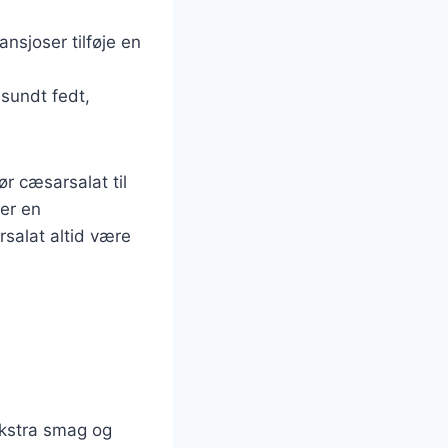
nsjoser tilføje en
 sundt fedt,
r cæsarsalat til
 er en
rsalat altid være
ekstra smag og