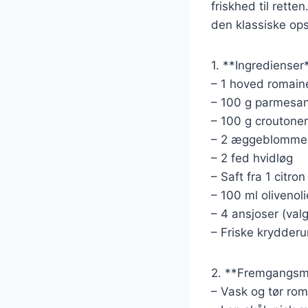
friskhed til rette
den klassiske opsk
1. **Ingredienser
– 1 hoved romain
– 100 g parmesa
– 100 g croutoner
– 2 æggeblomme
– 2 fed hvidløg
– Saft fra 1 citron
– 100 ml olivenoli
– 4 ansjoser (valgf
– Friske krydderur
2. **Fremgangsm
– Vask og tør rom