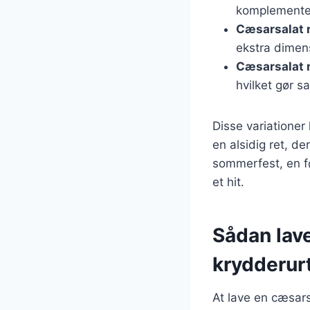
komplementer
Cæsarsalat 
ekstra dimens
Cæsarsalat 
hvilket gør s
Disse variationer
en alsidig ret, de
sommerfest, en fø
et hit.
Sådan lav
krydderur
At lave en cæsars