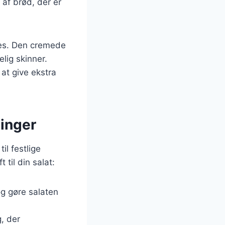
 af brød, der er
es. Den cremede
lig skinner.
 at give ekstra
ninger
il festlige
 til din salat:
n og gøre salaten
, der