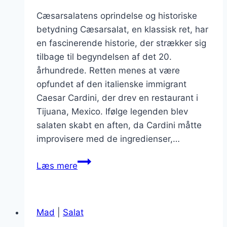
Cæsarsalatens oprindelse og historiske
betydning Cæsarsalat, en klassisk ret, har
en fascinerende historie, der strækker sig
tilbage til begyndelsen af det 20.
århundrede. Retten menes at være
opfundet af den italienske immigrant
Caesar Cardini, der drev en restaurant i
Tijuana, Mexico. Ifølge legenden blev
salaten skabt en aften, da Cardini måtte
improvisere med de ingredienser,…
Cæsarsalat
Læs mere
med
tomater
og
Mad
|
Salat
friske