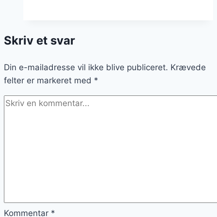
salat
med
bønner
Skriv et svar
og
linser:
Din e-mailadresse vil ikke blive publiceret.
En
Krævede
felter er markeret med
proteinrig
*
og
sund
version
Kommentar
*