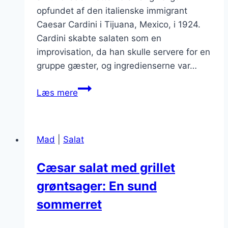
opfundet af den italienske immigrant
Caesar Cardini i Tijuana, Mexico, i 1924.
Cardini skabte salaten som en
improvisation, da han skulle servere for en
gruppe gæster, og ingredienserne var…
Cæsarsalat
Læs mere
med
friske
bær
Mad
|
Salat
og
dild
Cæsar salat med grillet
grøntsager: En sund
sommerret