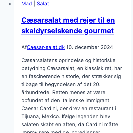
Mad
|
Salat
frokost
Cæsarsalat med rejer til en
skaldyrselskende gourmet
Af
Caesar-salat.dk
10. december 2024
Cæsarsalatens oprindelse og historiske
betydning Cæsarsalat, en klassisk ret, har
en fascinerende historie, der strækker sig
tilbage til begyndelsen af det 20.
århundrede. Retten menes at være
opfundet af den italienske immigrant
Caesar Cardini, der drev en restaurant i
Tijuana, Mexico. Ifølge legenden blev
salaten skabt en aften, da Cardini måtte
improvisere med de ingredienser,…