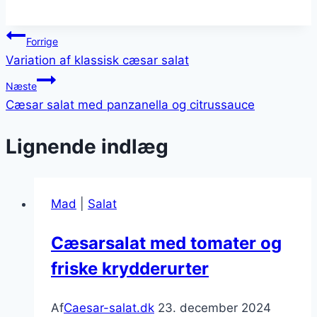
Indlægsnavigation
Forrige
Variation af klassisk cæsar salat
Næste
Cæsar salat med panzanella og citrussauce
Lignende indlæg
Mad
|
Salat
Cæsarsalat med tomater og
friske krydderurter
Af
Caesar-salat.dk
23. december 2024