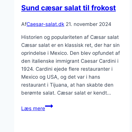
krydderurter
Sund cæsar salat til frokost
Af
Caesar-salat.dk
21. november 2024
Historien og populariteten af Cæsar salat
Cæsar salat er en klassisk ret, der har sin
oprindelse i Mexico. Den blev opfundet af
den italienske immigrant Caesar Cardini i
1924. Cardini ejede flere restauranter i
Mexico og USA, og det var i hans
restaurant i Tijuana, at han skabte den
berømte salat. Cæsar salat er kendt…
Sund
Læs mere
cæsar
salat
til