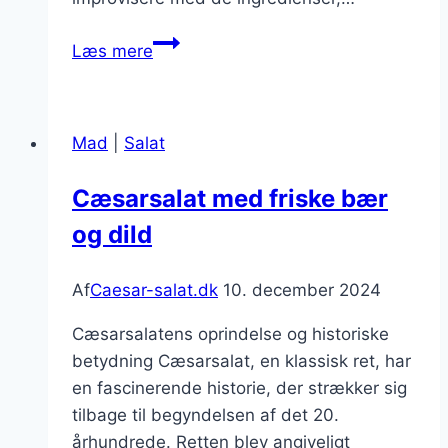
Cæsarsalat
Læs mere
med
rejer
til
Mad
|
Salat
en
skaldyrselskende
Cæsarsalat med friske bær
gourmet
og dild
Af
Caesar-salat.dk
10. december 2024
Cæsarsalatens oprindelse og historiske
betydning Cæsarsalat, en klassisk ret, har
en fascinerende historie, der strækker sig
tilbage til begyndelsen af det 20.
århundrede. Retten blev angiveligt