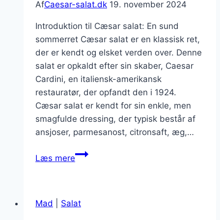
Af
Caesar-salat.dk
19. november 2024
Introduktion til Cæsar salat: En sund
sommerret Cæsar salat er en klassisk ret,
der er kendt og elsket verden over. Denne
salat er opkaldt efter sin skaber, Caesar
Cardini, en italiensk-amerikansk
restauratør, der opfandt den i 1924.
Cæsar salat er kendt for sin enkle, men
smagfulde dressing, der typisk består af
ansjoser, parmesanost, citronsaft, æg,…
Cæsar
Læs mere
salat
med
grillet
Mad
|
Salat
grøntsager:
En