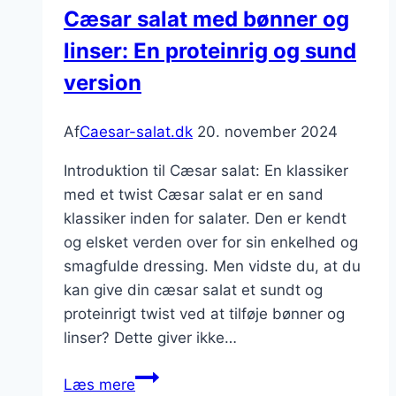
Cæsar salat med bønner og
sund
linser: En proteinrig og sund
sommerret
version
Af
Caesar-salat.dk
20. november 2024
Introduktion til Cæsar salat: En klassiker
med et twist Cæsar salat er en sand
klassiker inden for salater. Den er kendt
og elsket verden over for sin enkelhed og
smagfulde dressing. Men vidste du, at du
kan give din cæsar salat et sundt og
proteinrigt twist ved at tilføje bønner og
linser? Dette giver ikke…
Cæsar
Læs mere