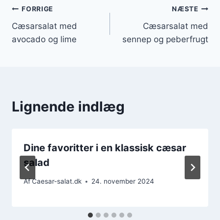
Indlægsnavigation
FORRIGE
NÆSTE
Cæsarsalat med
Cæsarsalat med
avocado og lime
sennep og peberfrugt
Lignende indlæg
Dine favoritter i en klassisk cæsar
salad
Af
Caesar-salat.dk
24. november 2024