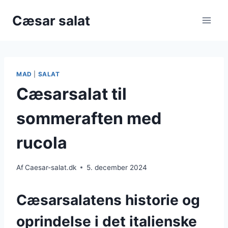
Fortsæt
Cæsar salat
til
indhold
MAD
|
SALAT
Cæsarsalat til
sommeraften med
rucola
Af
Caesar-salat.dk
5. december 2024
Cæsarsalatens historie og
oprindelse i det italienske