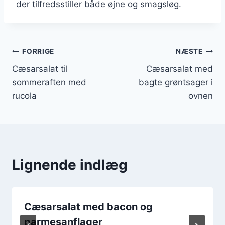
der tilfredsstiller både øjne og smagsløg.
Indlægsnavigation
FORRIGE
NÆSTE
Cæsarsalat til
Cæsarsalat med
sommeraften med
bagte grøntsager i
rucola
ovnen
Lignende indlæg
Cæsarsalat med bacon og
parmesanflager