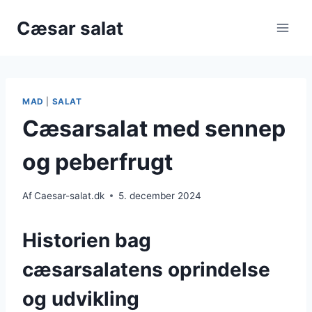
Fortsæt
Cæsar salat
til
indhold
MAD
|
SALAT
Cæsarsalat med sennep
og peberfrugt
Af
Caesar-salat.dk
5. december 2024
Historien bag
cæsarsalatens oprindelse
og udvikling