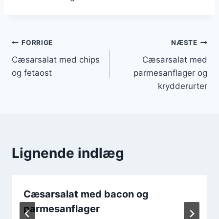
Indlægsnavigation
FORRIGE
NÆSTE
Cæsarsalat med chips
Cæsarsalat med
og fetaost
parmesanflager og
krydderurter
Lignende indlæg
Cæsarsalat med bacon og
parmesanflager