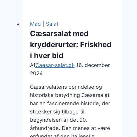
med
feta
og
Mad
|
Salat
dild
Cæsarsalat med
som
krydderurter: Friskhed
forret
i hver bid
Af
Caesar-salat.dk
16. december
2024
Cæsarsalatens oprindelse og
historiske betydning Cæsarsalat
har en fascinerende historie, der
strækker sig tilbage til
begyndelsen af det 20.
århundrede. Den menes at være
opfundet af den italienske