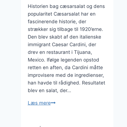
Historien bag cæsarsalat og dens
popularitet Cæsarsalat har en
fascinerende historie, der
strækker sig tilbage til 1920’erne.
Den blev skabt af den italienske
immigrant Caesar Cardini, der
drev en restaurant i Tijuana,
Mexico. Ifølge legenden opstod
retten en aften, da Cardini måtte
improvisere med de ingredienser,
han havde til rådighed. Resultatet
blev en salat, der…
Cæsarsalat
Læs mere
til
middag
med