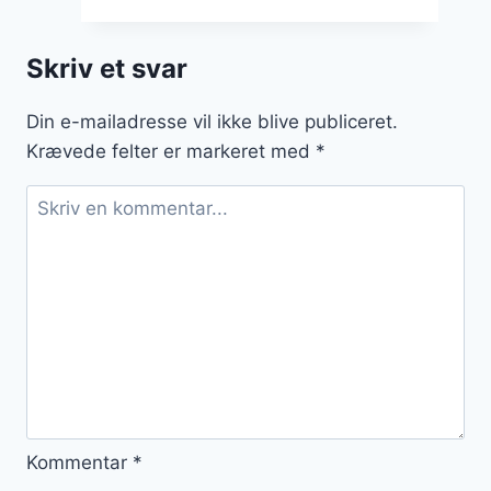
friske
bær
Skriv et svar
og
skovbær
Din e-mailadresse vil ikke blive publiceret.
Krævede felter er markeret med
*
Kommentar
*