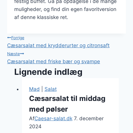
festlig buffet. Gå på opdagelse i de mange
muligheder, og find din egen favoritversion
af denne klassiske ret.
Indlægsnavigation
Forrige
Cæsarsalat med krydderurter og citronsaft
Næste
Cæsarsalat med friske bær og svampe
Lignende indlæg
Mad
|
Salat
Cæsarsalat til middag
med pølser
Af
Caesar-salat.dk
7. december
2024