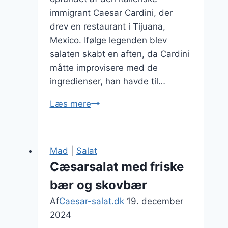
immigrant Caesar Cardini, der
drev en restaurant i Tijuana,
Mexico. Ifølge legenden blev
salaten skabt en aften, da Cardini
måtte improvisere med de
ingredienser, han havde til…
Cæsarsalat
Læs mere
med
krydderurter:
Friskhed
Mad
|
Salat
i
Cæsarsalat med friske
hver
bær og skovbær
bid
Af
Caesar-salat.dk
19. december
2024