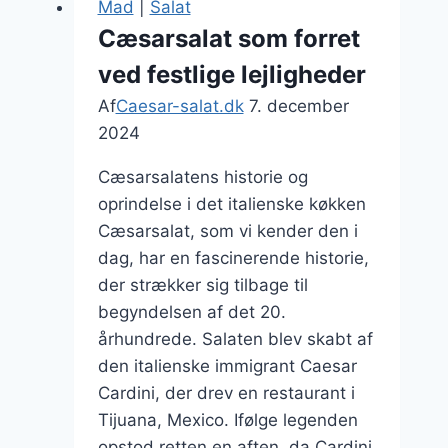
Mad
|
Salat
pølser
Cæsarsalat som forret
ved festlige lejligheder
Af
Caesar-salat.dk
7. december
2024
Cæsarsalatens historie og
oprindelse i det italienske køkken
Cæsarsalat, som vi kender den i
dag, har en fascinerende historie,
der strækker sig tilbage til
begyndelsen af det 20.
århundrede. Salaten blev skabt af
den italienske immigrant Caesar
Cardini, der drev en restaurant i
Tijuana, Mexico. Ifølge legenden
opstod retten en aften, da Cardini