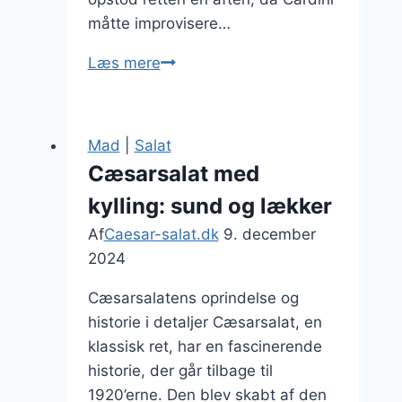
måtte improvisere…
Cæsarsalat
Læs mere
som
forret
ved
Mad
|
Salat
festlige
Cæsarsalat med
lejligheder
kylling: sund og lækker
Af
Caesar-salat.dk
9. december
2024
Cæsarsalatens oprindelse og
historie i detaljer Cæsarsalat, en
klassisk ret, har en fascinerende
historie, der går tilbage til
1920’erne. Den blev skabt af den