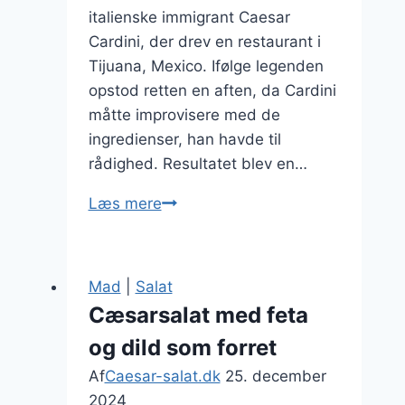
italienske immigrant Caesar
Cardini, der drev en restaurant i
Tijuana, Mexico. Ifølge legenden
opstod retten en aften, da Cardini
måtte improvisere med de
ingredienser, han havde til
rådighed. Resultatet blev en…
Cæsarsalat
Læs mere
med
kylling:
sund
Mad
|
Salat
og
Cæsarsalat med feta
lækker
og dild som forret
Af
Caesar-salat.dk
25. december
2024