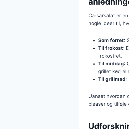
anledning
Cæsarsalat er en 
nogle ideer til, 
Som forret
: 
Til frokost
: 
frokostret.
Til middag
: 
grillet kød ell
Til grillmad
:
Uanset hvordan du
pleaser og tilføje
Udforskni