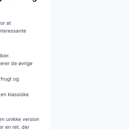
or at
nteressante
iber.
erer de øvrige
frugt og
 den klassiske
en unikke version
r en ret, der