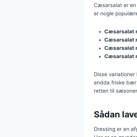
Cæsarsalat er en 
er nogle populære
Cæsarsalat 
Cæsarsalat
Cæsarsalat 
Cæsarsalat 
Disse variatione
endda friske bær f
retten til sæsone
Sådan lav
Dressing er en af