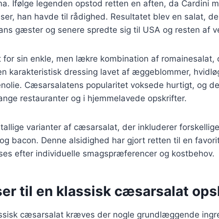
ana. Ifølge legenden opstod retten en aften, da Cardini 
er, han havde til rådighed. Resultatet blev en salat, der
ns gæster og senere spredte sig til USA og resten af v
 for sin enkle, men lækre kombination af romainesalat, 
 karakteristisk dressing lavet af æggeblommer, hvidløg
venolie. Cæsarsalatens popularitet voksede hurtigt, og de
nge restauranter og i hjemmelavede opskrifter.
tallige varianter af cæsarsalat, der inkluderer forskellige
r og bacon. Denne alsidighed har gjort retten til en favor
ses efter individuelle smagspræferencer og kostbehov.
er til en klassisk cæsarsalat opsk
lassisk cæsarsalat kræves der nogle grundlæggende ingr