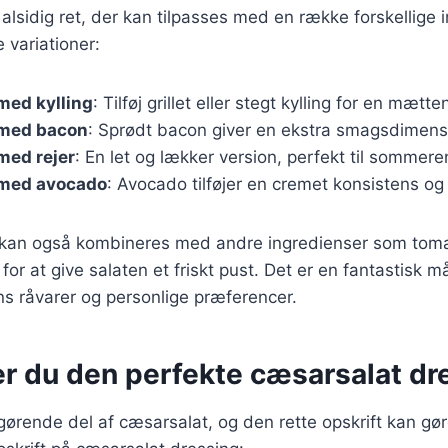
alsidig ret, der kan tilpasses med en række forskellige 
 variationer:
med kylling
: Tilføj grillet eller stegt kylling for en mætte
 med bacon
: Sprødt bacon giver en ekstra smagsdimens
med rejer
: En let og lækker version, perfekt til sommere
med avocado
: Avocado tilføjer en cremet konsistens og
r kan også kombineres med andre ingredienser som tomat
or at give salaten et friskt pust. Det er en fantastisk m
ns råvarer og personlige præferencer.
er du den perfekte cæsarsalat dr
gørende del af cæsarsalat, og den rette opskrift kan gøre