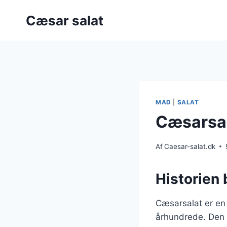
Fortsæt
Cæsar salat
til
indhold
MAD
|
SALAT
Cæsarsala
Af
Caesar-salat.dk
Historien
Cæsarsalat er en 
århundrede. Den 