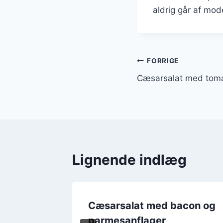
aldrig går af mod
Indlægsnavi
FORRIGE
Cæsarsalat med toma
Lignende indlæg
iske
Cæsarsalat med bacon og
parmesanflager