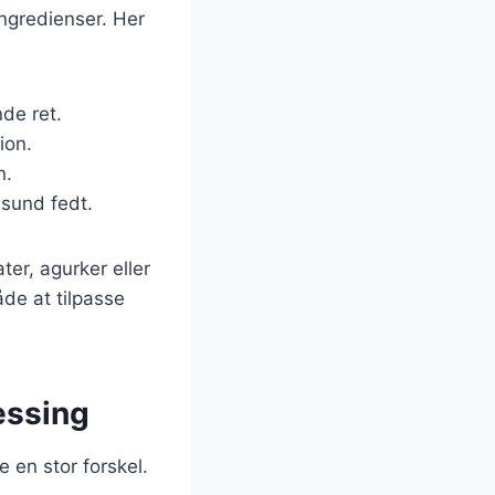
ingredienser. Her
nde ret.
ion.
n.
 sund fedt.
er, agurker eller
åde at tilpasse
essing
 en stor forskel.