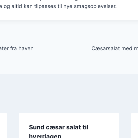
e og altid kan tilpasses til nye smagsoplevelser.
gation
ter fra haven
Cæsarsalat med m
Sund cæsar salat til
hverdagen