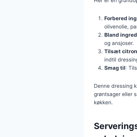
Her er en grundop
Forbered in
olivenolie, p
Bland ingre
og ansjoser.
Tilsæt citron
indtil dressi
Smag til
: Ti
Denne dressing ka
grøntsager eller s
køkken.
Serverings