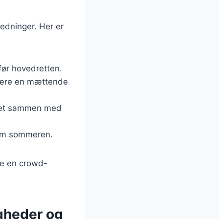
ledninger. Her er
før hovedretten.
n være en mættende
eret sammen med
r om sommeren.
re en crowd-
gheder og