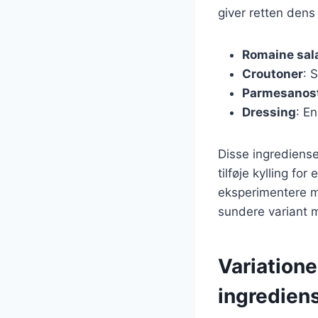
giver retten dens
Romaine sal
Croutoner
: 
Parmesanos
Dressing
: E
Disse ingrediense
tilføje kylling fo
eksperimentere me
sundere variant 
Variatione
ingredien