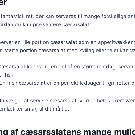
er
fantastisk ret, der kan serveres til mange forskellige an
hvordan du kan præsentere cæsarsalat:
Server en lille portion cæsarsalat som en appetitvækker 
En større portion cæsarsalat med kylling eller rejer ka
Cæsarsalat kan være en del af en større middag, serv
er fisk.
 En frisk cæsarsalat er en perfekt ledsager til grillrette
 vælger at servere cæsarsalat, vil den helt sikkert væ
 en lækker smag til dit måltid.
ng af cæsarsalatens mange muli