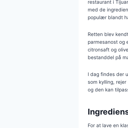
restaurant i Tiju
med de ingrediens
populær blandt ha
Retten blev kendt
parmesanost og en
citronsaft og oli
bestanddel på ma
I dag findes der u
som kylling, reje
og den kan tilpas
Ingrediens
For at lave en k