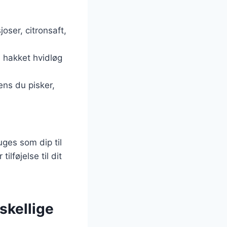
oser, citronsaft,
 hakket hvidløg
ens du pisker,
ges som dip til
ilføjelse til dit
skellige