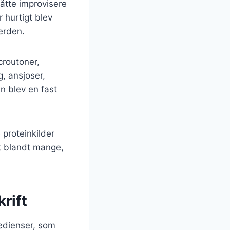
måtte improvisere
 hurtigt blev
erden.
croutoner,
, ansjoser,
n blev en fast
 proteinkilder
it blandt mange,
rift
edienser, som