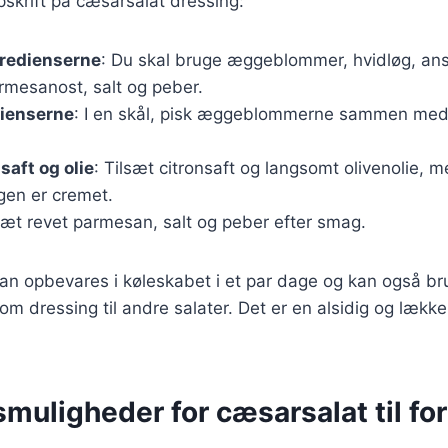
skrift på cæsarsalat dressing:
gredienserne
: Du skal bruge æggeblommer, hvidløg, ansj
armesanost, salt og peber.
dienserne
: I en skål, pisk æggeblommerne sammen med
saft og olie
: Tilsæt citronsaft og langsomt olivenolie, m
ngen er cremet.
lsæt revet parmesan, salt og peber efter smag.
n opbevares i køleskabet i et par dage og kan også bru
om dressing til andre salater. Det er en alsidig og lækker t
muligheder for cæsarsalat til for