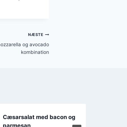
NÆSTE
ozzarella og avocado
kombination
Cæsarsalat med bacon og
Cæsars
parmesan
En ny k