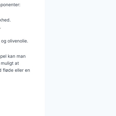
mponenter:
skhed.
.
og olivenolie.
mpel kan man
 muligt at
fløde eller en