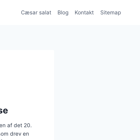
Cæsar salat
Blog
Kontakt
Sitemap
se
en af det 20.
 som drev en