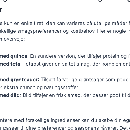
r
e kun en enkelt ret; den kan varieres på utallige måder f
ellige smagspræferencer og kostbehov. Her er nogle i
n overveje:
med quinoa
: En sundere version, der tilføjer protein og f
med feta
: Fetaost giver en saltet smag, der komplement
med grøntsager
: Tilsæt farverige grøntsager som peber
r ekstra crunch og næringsstoffer.
med dild
: Dild tilføjer en frisk smag, der passer godt til
ntere med forskellige ingredienser kan du skabe din eg
r passer til dine præferencer og sæsonens råvarer. Det e