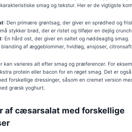
 karakteristiske smag og tekstur. Her er de vigtigste ko
at
: Den primære grøntsag, der giver en sprødhed og fri
Små stykker brød, der er ristet og tilføjer en dejlig crunch
t
: En hård ost, der giver en saltet og nøddeagtig smag.
n blanding af æggeblommer, hvidløg, ansjoser, citronsaft 
r kan varieres alt efter smag og præferencer. For ekse
r ekstra protein eller bacon for en røget smag. Det er også
d forskellige dressinger, såsom en cremet version med 
med græsk yoghurt.
r af cæsarsalat med forskellige
ser