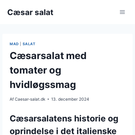
Fortsæt
Cæsar salat
til
indhold
MAD
|
SALAT
Cæsarsalat med
tomater og
hvidløgssmag
Af
Caesar-salat.dk
13. december 2024
Cæsarsalatens historie og
oprindelse i det italienske