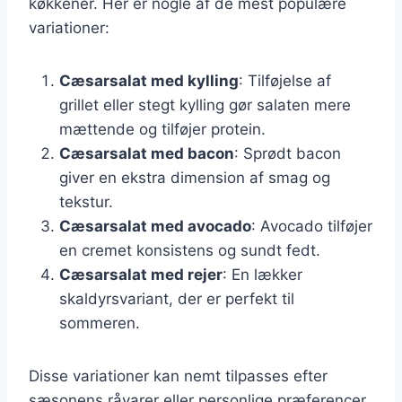
køkkener. Her er nogle af de mest populære
variationer:
Cæsarsalat med kylling
: Tilføjelse af
grillet eller stegt kylling gør salaten mere
mættende og tilføjer protein.
Cæsarsalat med bacon
: Sprødt bacon
giver en ekstra dimension af smag og
tekstur.
Cæsarsalat med avocado
: Avocado tilføjer
en cremet konsistens og sundt fedt.
Cæsarsalat med rejer
: En lækker
skaldyrsvariant, der er perfekt til
sommeren.
Disse variationer kan nemt tilpasses efter
sæsonens råvarer eller personlige præferencer.