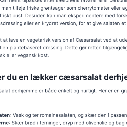
 kan nemt tilpasses efter sæsonens råvarer eller personl
man tilføje friske grøntsager som cherrytomater eller ag
 friskt pust. Desuden kan man eksperimentere med forske
ressing eller en krydret version, for at give salaten et
t at lave en vegetarisk version af Cæsarsalat ved at ud
en plantebaseret dressing. Dette gør retten tilgængeli
isk eller vegansk kost.
er du en lækker cæsarsalat der
alat derhjemme er både enkelt og hurtigt. Her er en gr
aten
: Vask og tør romainesalaten, og skær den i passen
erne
: Skær brød i terninger, dryp med olivenolie og bag