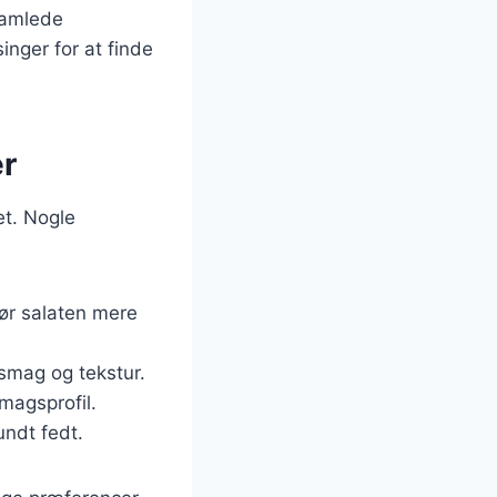
samlede
nger for at finde
er
et. Nogle
g gør salaten mere
 smag og tekstur.
smagsprofil.
undt fedt.