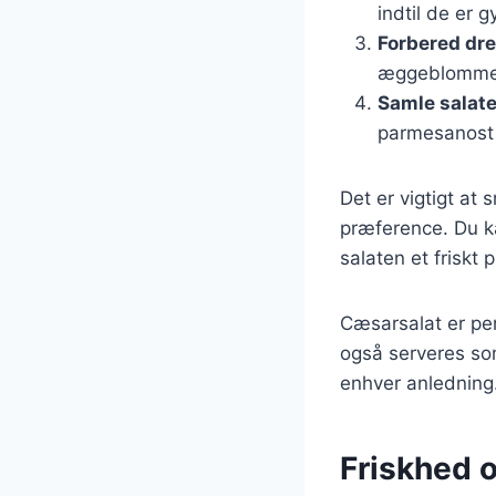
indtil de er 
Forbered dr
æggeblommer i
Samle salat
parmesanost 
Det er vigtigt at
præference. Du kan
salaten et friskt 
Cæsarsalat er per
også serveres som 
enhver anledning
Friskhed 