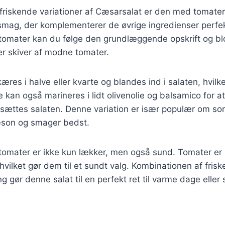
friskende variationer af Cæsarsalat er den med tomater.
smag, der komplementerer de øvrige ingredienser perfekt
omater kan du følge den grundlæggende opskrift og blot
er skiver af modne tomater.
res i halve eller kvarte og blandes ind i salaten, hvilket
 kan også marineres i lidt olivenolie og balsamico for at
ilsættes salaten. Denne variation er især populær om s
æson og smager bedst.
omater er ikke kun lækker, men også sund. Tomater er r
 hvilket gør dem til et sundt valg. Kombinationen af fris
g gør denne salat til en perfekt ret til varme dage eller