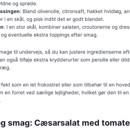
gyldne og sprøde.
essingen
: Bland olivenolie, citronsaft, hakket hvidløg, a
 en skål, og pisk indtil det er godt blandet.
en
: I en stor skål, kombiner salaten, croutonerne og dre
og eventuelle ekstra toppings efter smag.
 smage til undervejs, så du kan justere ingredienserne ef
 også tilføje ekstra krydderurter som persille eller dild 
præg.
fekt som en let frokostret eller som tilbehør til en hove
en forret ved særlige lejligheder, hvilket gør den til en a
.
og smag: Cæsarsalat med tomate