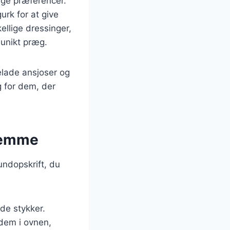
ige præferencer.
urk for at give
llige dressinger,
 unikt præg.
elade ansjoser og
g for dem, der
hjemme
undopskrift, du
de stykker.
 dem i ovnen,