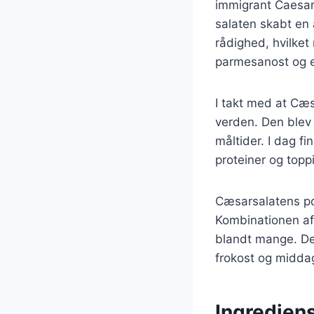
immigrant Caesar 
salaten skabt en 
rådighed, hvilket
parmesanost og e
I takt med at Cæs
verden. Den blev
måltider. I dag fi
proteiner og toppi
Cæsarsalatens po
Kombinationen af 
blandt mange. Desu
frokost og midda
Ingrediens