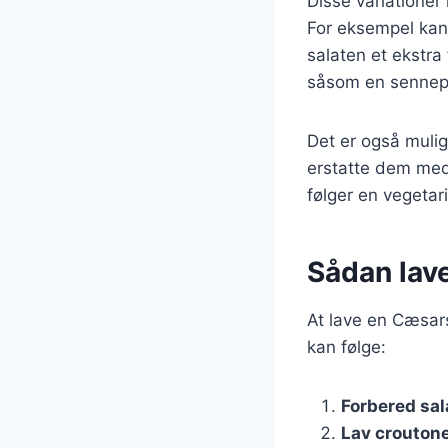
Disse variationer
For eksempel kan 
salaten et ekstra
såsom en sennepsd
Det er også mulig
erstatte dem med 
følger en vegetar
Sådan lav
At lave en Cæsars
kan følge:
Forbered sal
Lav crouton