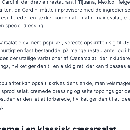
Cardini, der drev en restaurant i Tijuana, Mexico. Ifølg
aften, da Cardini måtte improvisere med de ingredienser
 resulterede i en lækker kombination af romainesalat, cr
n speciel dressing.
arsalat blev mere populær, spredte opskriften sig til US
 hurtigt en fast bestanddel på mange restauranter og 
ndes der utallige variationer af Cæsarsalat, der inkludere
ngs, hvilket gør den til en alsidig ret, der kan tilpasses
pularitet kan også tilskrives dens enkle, men velsmage
sprød salat, cremede dressing og salte toppings gør den 
den er den let at forberede, hvilket gør den til et ideel
g.
erne i en klassisk cæsarsalat