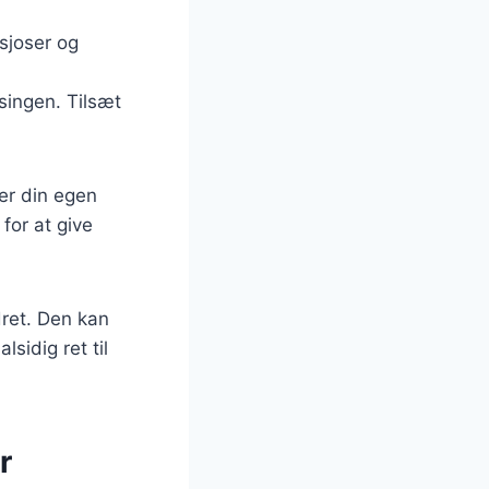
nsjoser og
ssingen. Tilsæt
ter din egen
for at give
dret. Den kan
lsidig ret til
r