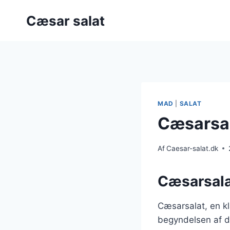
Fortsæt
Cæsar salat
til
indhold
MAD
|
SALAT
Cæsarsal
Af
Caesar-salat.dk
Cæsarsala
Cæsarsalat, en kla
begyndelsen af d