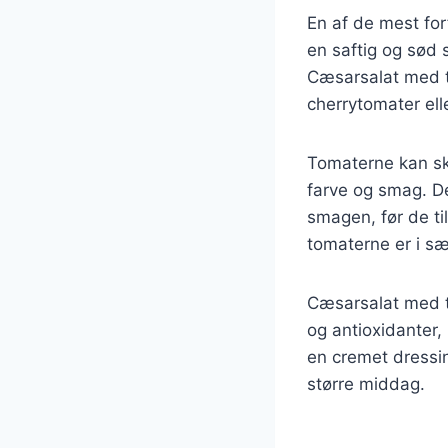
En af de mest for
en saftig og sød 
Cæsarsalat med t
cherrytomater ell
Tomaterne kan skæ
farve og smag. De
smagen, før de t
tomaterne er i s
Cæsarsalat med t
og antioxidanter,
en cremet dressin
større middag.