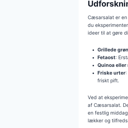
Udforskni
Cæsarsalat er en 
du eksperimenter
ideer til at gør
Grillede grø
Fetaost
: Ers
Quinoa eller 
Friske urter
:
friskt pift.
Ved at eksperimen
af Cæsarsalat. Det
en festlig middag
lækker og tilfreds