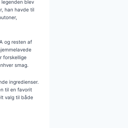
e legenden blev
, han havde til
outoner,
A og resten af
i hjemmelavede
r forskellige
 enhver smag.
nde ingredienser.
til en favorit
t valg til både