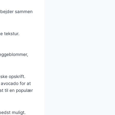
arbejder sammen
e tekstur.
g æggeblommer,
ske opskrift.
 avocado for at
at til en populær
bedst muligt.