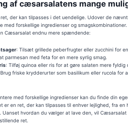
ng af cæsarsalatens mange muli
ret, der kan tilpasses i det uendelige. Udover de nævnt
e med forskellige ingredienser og smagskombinationer.
e din Cæsarsalat endnu mere spændende:
ntsager
: Tilsæt grillede peberfrugter eller zucchini for 
tat parmesan med feta for en mere syrlig smag.
ris
: Tilføj quinoa eller ris for at gøre salaten mere fyld
 Brug friske krydderurter som basilikum eller rucola for a
tere med forskellige ingredienser kan du finde din ege
 er en ret, der kan tilpasses til enhver lejlighed, fra en h
. Uanset hvordan du vælger at lave den, vil Cæsarsalat 
stillende ret.