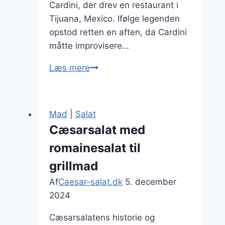
Cardini, der drev en restaurant i
Tijuana, Mexico. Ifølge legenden
opstod retten en aften, da Cardini
måtte improvisere…
Cæsarsalat
Læs mere
med
bagte
grøntsager
Mad
|
Salat
i
Cæsarsalat med
ovnen
romainesalat til
grillmad
Af
Caesar-salat.dk
5. december
2024
Cæsarsalatens historie og