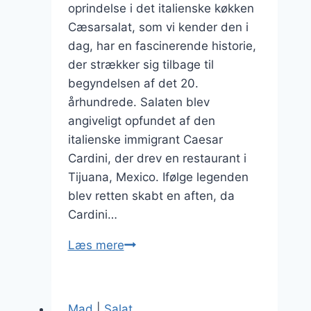
oprindelse i det italienske køkken
Cæsarsalat, som vi kender den i
dag, har en fascinerende historie,
der strækker sig tilbage til
begyndelsen af det 20.
århundrede. Salaten blev
angiveligt opfundet af den
italienske immigrant Caesar
Cardini, der drev en restaurant i
Tijuana, Mexico. Ifølge legenden
blev retten skabt en aften, da
Cardini…
Cæsarsalat
Læs mere
med
romainesalat
til
Mad
|
Salat