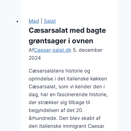
der
løfter
din
Mad
|
Salat
cæsar
Cæsarsalat med bagte
salat
grøntsager i ovnen
Af
Caesar-salat.dk
5. december
2024
Cæsarsalatens historie og
oprindelse i det italienske køkken
Cæsarsalat, som vi kender den i
dag, har en fascinerende historie,
der strækker sig tilbage til
begyndelsen af det 20.
århundrede. Den blev skabt af
den italienske immigrant Caesar