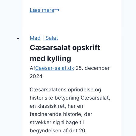
Sund
Læs mere
cæsar
salat
muligheder
Mad
|
Salat
Cæsarsalat opskrift
med kylling
Af
Caesar-salat.dk
25. december
2024
Cæsarsalatens oprindelse og
historiske betydning Cæsarsalat,
en klassisk ret, har en
fascinerende historie, der
strækker sig tilbage til
begyndelsen af det 20.