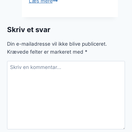
Cæsarsalat
Læs mere
med
sød
chili
Skriv et svar
og
skovbærsmag
Din e-mailadresse vil ikke blive publiceret.
Krævede felter er markeret med
*