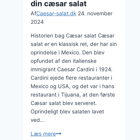
din cæsar salat
Af
Caesar-salat.dk
24. november
2024
Historien bag Cæsar salat Cæsar
salat er en klassisk ret, der har sin
oprindelse i Mexico. Den blev
opfundet af den italienske
immigrant Caesar Cardini i 1924.
Cardini ejede flere restauranter i
Mexico og USA, og det var i hans
restaurant i Tijuana, at den første
Cæsar salat blev serveret.
Oprindeligt blev salaten lavet
ved…
Krydderier
Læs mere