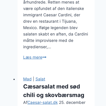
århundrede. Retten menes at
være opfundet af den italienske
immigrant Caesar Cardini, der
drev en restaurant i Tijuana,
Mexico. Ifølge legenden blev
salaten skabt en aften, da Cardini
måtte improvisere med de
ingredienser,…
Cæsarsalat
Læs mere
opskrift
med
kylling
Mad
|
Salat
Cæsarsalat med sød
chili og skovbærsmag
Af
Caesar-salat.dk
25. december