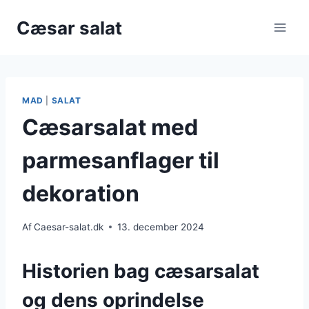
Fortsæt
Cæsar salat
til
indhold
MAD
|
SALAT
Cæsarsalat med
parmesanflager til
dekoration
Af
Caesar-salat.dk
13. december 2024
Historien bag cæsarsalat
og dens oprindelse