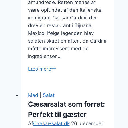
århundrede. Retten menes at
være opfundet af den italienske
immigrant Caesar Cardini, der
drev en restaurant i Tijuana,
Mexico. Ifølge legenden blev
salaten skabt en aften, da Cardini
måtte improvisere med de
ingredienser,…
Cæsarsalat
Læs mere
med
peber
og
Mad
|
Salat
romainesalat
Cæsarsalat som forret:
Perfekt til gæster
Af
Caesar-salat.dk
26. december