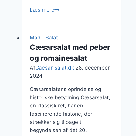
Cæsar
Læs mere
salat
med
citrusdressing:
Mad
|
Salat
En
Cæsarsalat med peber
frisk
og romainesalat
og
let
Af
Caesar-salat.dk
28. december
ret
2024
Cæsarsalatens oprindelse og
historiske betydning Cæsarsalat,
en klassisk ret, har en
fascinerende historie, der
strækker sig tilbage til
begyndelsen af det 20.