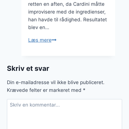
retten en aften, da Cardini måtte
improvisere med de ingredienser,
han havde til rådighed. Resultatet
blev en…
Cæsarsalat
Læs mere
med
romainesalat
og
Skriv et svar
grillet
kylling
Din e-mailadresse vil ikke blive publiceret.
Krævede felter er markeret med
*