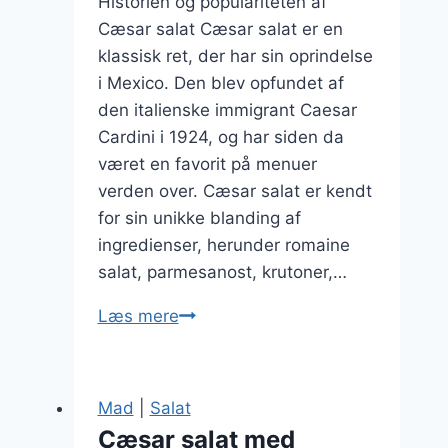
Historien og populariteten af
Cæsar salat Cæsar salat er en
klassisk ret, der har sin oprindelse
i Mexico. Den blev opfundet af
den italienske immigrant Caesar
Cardini i 1924, og har siden da
været en favorit på menuer
verden over. Cæsar salat er kendt
for sin unikke blanding af
ingredienser, herunder romaine
salat, parmesanost, krutoner,…
Cæsar
Læs mere
salat
til
grillmad
Mad
|
Salat
og
Cæsar salat med