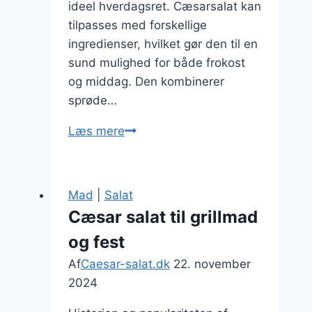
ideel hverdagsret. Cæsarsalat kan
tilpasses med forskellige
ingredienser, hvilket gør den til en
sund mulighed for både frokost
og middag. Den kombinerer
sprøde…
Cæsarsalad
Læs mere
som
en
sund
Mad
|
Salat
ret
Cæsar salat til grillmad
til
og fest
hverdag
Af
Caesar-salat.dk
22. november
2024