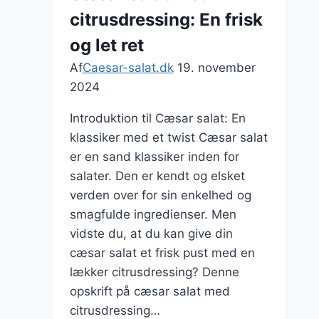
fest
citrusdressing: En frisk
og let ret
Af
Caesar-salat.dk
19. november
2024
Introduktion til Cæsar salat: En
klassiker med et twist Cæsar salat
er en sand klassiker inden for
salater. Den er kendt og elsket
verden over for sin enkelhed og
smagfulde ingredienser. Men
vidste du, at du kan give din
cæsar salat et frisk pust med en
lækker citrusdressing? Denne
opskrift på cæsar salat med
citrusdressing…