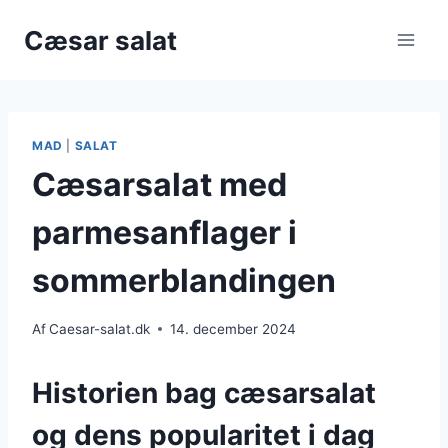
Fortsæt
Cæsar salat
til
indhold
MAD
|
SALAT
Cæsarsalat med
parmesanflager i
sommerblandingen
Af
Caesar-salat.dk
14. december 2024
Historien bag cæsarsalat
og dens popularitet i dag