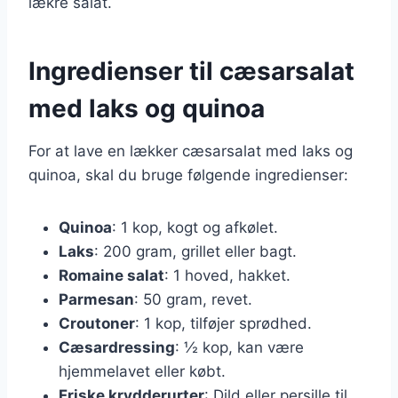
lækre salat.
Ingredienser til cæsarsalat
med laks og quinoa
For at lave en lækker cæsarsalat med laks og
quinoa, skal du bruge følgende ingredienser:
Quinoa
: 1 kop, kogt og afkølet.
Laks
: 200 gram, grillet eller bagt.
Romaine salat
: 1 hoved, hakket.
Parmesan
: 50 gram, revet.
Croutoner
: 1 kop, tilføjer sprødhed.
Cæsardressing
: ½ kop, kan være
hjemmelavet eller købt.
Friske krydderurter
: Dild eller persille til