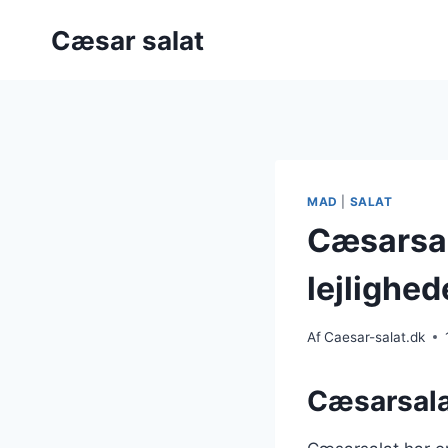
Fortsæt
Cæsar salat
til
indhold
MAD
|
SALAT
Cæsarsala
lejlighed
Af
Caesar-salat.dk
Cæsarsala