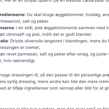
ten. Her er en simpel opskrift på en klassisk cæsarsalat d
gredienserne
: Du skal bruge æggeblommer, hvidløg, ansj
armesanost, salt og peber.
enserne
: I en skål, pisk æggeblommerne sammen med h
æt citronsaft og pisk, indtil det er godt blandet.
olie
: Drizzle olivenolie langsomt i blandingen, mens du
 dressingen er cremet.
lsæt revet parmesan, salt og peber efter smag, og juster
, hvis nødvendigt.
 smage dressingen til, så den passer til din personlige p
ere syrlig dressing, mens andre kan lide den mere cre
d at tilføje ingredienser som sennep eller dild for at g
ressing er ikke kun sundere, men den giver også en fr