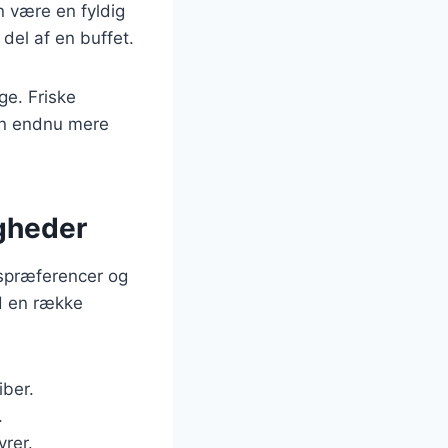
n være en fyldig
del af en buffet.
ge. Friske
den endnu mere
gheder
gspræferencer og
d en række
iber.
.
yrer.