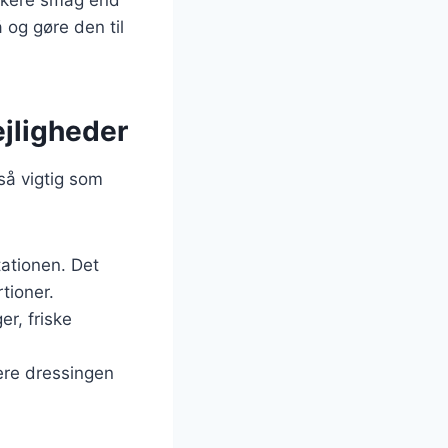
 og gøre den til
ejligheder
 så vigtig som
tationen. Det
tioner.
r, friske
vere dressingen