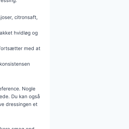
ressing:
oser, citronsaft,
akket hvidløg og
 fortsætter med at
 konsistensen
ræference. Nogle
mede. Du kan også
ive dressingen et
iskere smag end