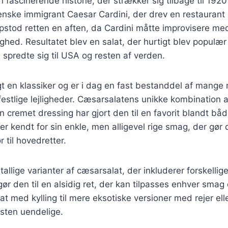
 fascinerende historie, der strækker sig tilbage til 1920
ienske immigrant Caesar Cardini, der drev en restaurant 
pstod retten en aften, da Cardini måtte improvisere me
ighed. Resultatet blev en salat, der hurtigt blev populæ
spredte sig til USA og resten af verden.
gt en klassiker og er i dag en fast bestanddel af mange 
estlige lejligheder. Cæsarsalatens unikke kombination af
n cremet dressing har gjort den til en favorit blandt bå
r kendt for sin enkle, men alligevel rige smag, der gør d
ør til hovedretter.
tallige varianter af cæsarsalat, der inkluderer forskellig
gør den til en alsidig ret, der kan tilpasses enhver smag
at med kylling til mere eksotiske versioner med rejer ell
sten uendelige.