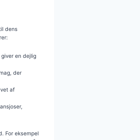
il dens
rer:
giver en dejlig
smag, der
vet af
ansjoser,
ed. For eksempel