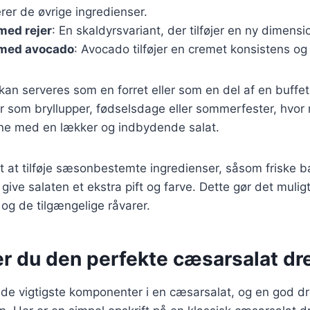
er de øvrige ingredienser.
med rejer
: En skaldyrsvariant, der tilføjer en ny dimensio
med avocado
: Avocado tilføjer en cremet konsistens og
kan serveres som en forret eller som en del af en buffet. 
der som bryllupper, fødselsdage eller sommerfester, hvor
e med en lækker og indbydende salat.
t at tilføje sæsonbestemte ingredienser, såsom friske bæ
 give salaten et ekstra pift og farve. Dette gør det muligt
n og de tilgængelige råvarer.
er du den perfekte cæsarsalat dr
 de vigtigste komponenter i en cæsarsalat, og en god d