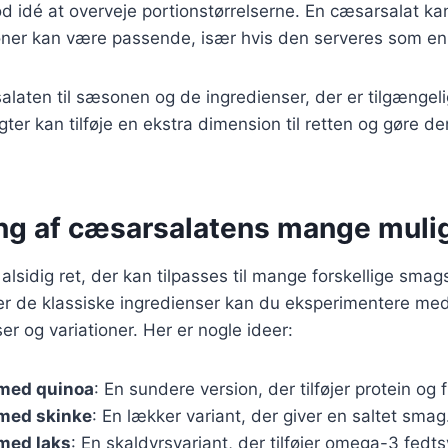
d idé at overveje portionstørrelserne. En cæsarsalat ka
oner kan være passende, især hvis den serveres som en 
salaten til sæsonen og de ingredienser, der er tilgængeli
gter kan tilføje en ekstra dimension til retten og gøre 
ng af cæsarsalatens mange muli
alsidig ret, der kan tilpasses til mange forskellige sma
r de klassiske ingredienser kan du eksperimentere me
lser og variationer. Her er nogle ideer:
med quinoa
: En sundere version, der tilføjer protein og f
med skinke
: En lækker variant, der giver en saltet smag
med laks
: En skaldyrsvariant, der tilføjer omega-3 fedts