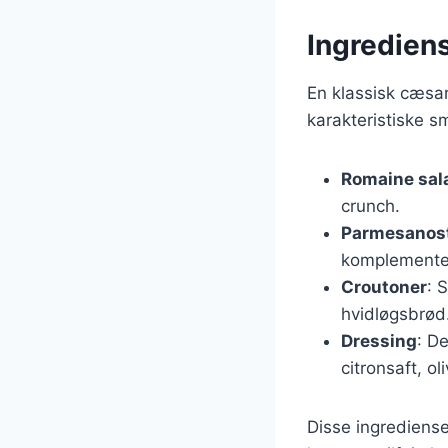
Ingrediens
En klassisk cæsar
karakteristiske s
Romaine sal
crunch.
Parmesanos
komplementer
Croutoner
: 
hvidløgsbrød
Dressing
: D
citronsaft, o
Disse ingrediense