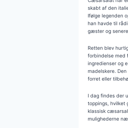
Cæsarsalat har en
skabt af den ital
Ifølge legenden o
han havde til råd
gæster og senere 
Retten blev hurti
forbindelse med f
ingredienser og e
madelskere. Den e
forret eller tilbeh
I dag findes der u
toppings, hvilket 
klassisk cæsarsal
mulighederne næ