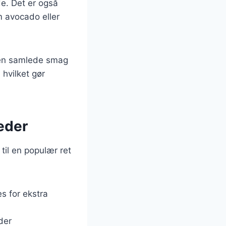
de. Det er også
m avocado eller
 den samlede smag
hvilket gør
heder
 til en populær ret
jes for ekstra
der