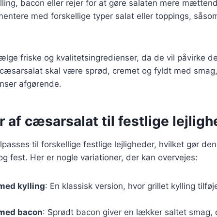
ylling, bacon eller rejer for at gøre salaten mere mætten
mentere med forskellige typer salat eller toppings, såso
 vælge friske og kvalitetsingredienser, da de vil påvirke
 cæsarsalat skal være sprød, cremet og fyldt med smag, 
enser afgørende.
r af cæsarsalat til festlige lejlig
passes til forskellige festlige lejligheder, hvilket gør den
og fest. Her er nogle variationer, der kan overvejes:
med kylling
: En klassisk version, hvor grillet kylling tilfø
 med bacon
: Sprødt bacon giver en lækker saltet smag, 