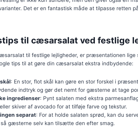
arianter. Det er en fantastisk måde at tilpasse retten på
tips til cæsarsalat ved festlige l
sarsalat til festlige lejligheder, er præsentationen lige
gle tips til at gøre din cæsarsalat ekstra indbydende:
 skål
: En stor, flot skål kan gøre en stor forskel i præsen
ydende indtryk og gør det nemt for gæsterne at tage por
ke ingredienser
: Pynt salaten med ekstra parmesanflage
ller skiver af avocado for at tilføje farve og tekstur.
singen separat
: For at holde salaten sprød, kan du ser
 så gæsterne selv kan tilsætte den efter smag.