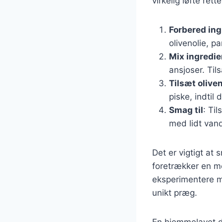
virkelig løfte ret
Forbered in
olivenolie, p
Mix ingredi
ansjoser. Tils
Tilsæt oliven
piske, indtil
Smag til
: Ti
med lidt vand
Det er vigtigt at
foretrækker en m
eksperimentere me
unikt præg.
En hjemmelavet d