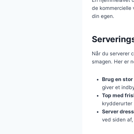
de kommercielle v
din egen.
Serverings
Når du serverer cæ
smagen. Her er no
Brug en stor
giver et indb
Top med fris
krydderurter e
Server dres
ved siden af,