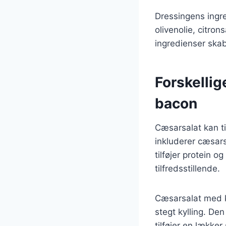
Dressingens ingre
olivenolie, citro
ingredienser ska
Forskellig
bacon
Cæsarsalat kan t
inkluderer cæsar
tilføjer protein 
tilfredsstillende.
Cæsarsalat med ky
stegt kylling. De
tilføjer en lække