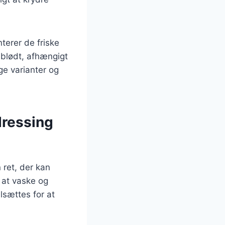
terer de friske
 blødt, afhængigt
ge varianter og
dressing
 ret, der kan
 at vaske og
lsættes for at