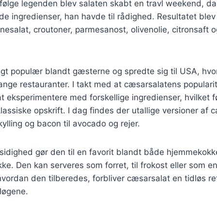
Ifølge legenden blev salaten skabt en travl weekend, da
e ingredienser, han havde til rådighed. Resultatet blev
nesalat, croutoner, parmesanost, olivenolie, citronsaft 
igt populær blandt gæsterne og spredte sig til USA, hvo
nge restauranter. I takt med at cæsarsalatens populari
 eksperimentere med forskellige ingredienser, hvilket f
lassiske opskrift. I dag findes der utallige versioner af 
 kylling og bacon til avocado og rejer.
sidighed gør den til en favorit blandt både hjemmekokk
kke. Den kan serveres som forret, til frokost eller som en
ordan den tilberedes, forbliver cæsarsalat en tidløs ret
løgene.