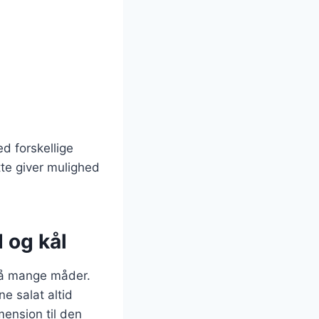
d forskellige
tte giver mulighed
 og kål
 på mange måder.
ne salat altid
mension til den