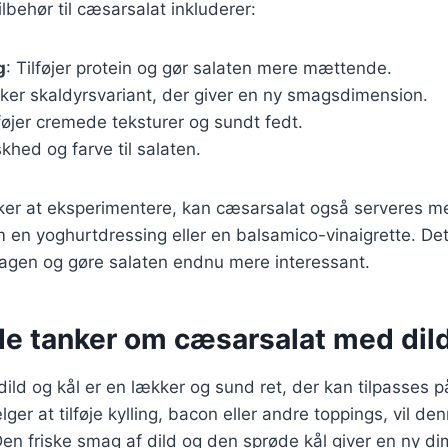
lbehør til cæsarsalat inkluderer:
g
: Tilføjer protein og gør salaten mere mættende.
kker skaldyrsvariant, der giver en ny smagsdimension.
lføjer cremede teksturer og sundt fedt.
iskhed og farve til salaten.
ker at eksperimentere, kan cæsarsalat også serveres me
 en yoghurtdressing eller en balsamico-vinaigrette. De
magen og gøre salaten endnu mere interessant.
de tanker om cæsarsalat med dild
ild og kål er en lækker og sund ret, der kan tilpasses
r at tilføje kylling, bacon eller andre toppings, vil den
Den friske smag af dild og den sprøde kål giver en ny di