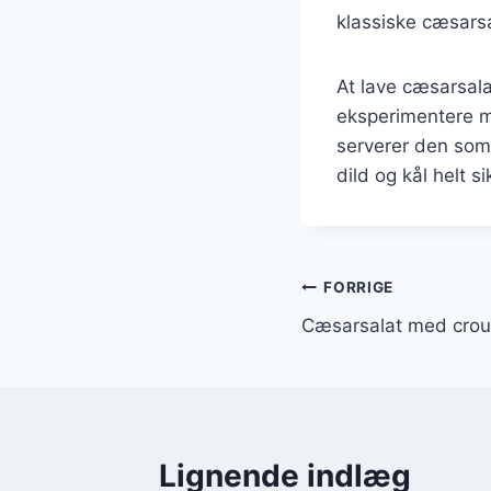
klassiske cæsarsa
At lave cæsarsala
eksperimentere m
serverer den som 
dild og kål helt s
Indlægsnavi
FORRIGE
Cæsarsalat med crou
Lignende indlæg