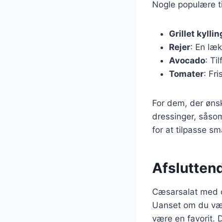
Nogle populære ti
Grillet kyllin
Rejer
: En læ
Avocado
: Ti
Tomater
: Fr
For dem, der øns
dressinger, såsom
for at tilpasse s
Afslutten
Cæsarsalat med d
Uanset om du vælge
være en favorit. 