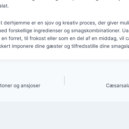
lat.
t derhjemme er en sjov og kreativ proces, der giver mul
ed forskellige ingredienser og smagskombinationer. U
en forret, til frokost eller som en del af en middag, vil
ikkert imponere dine gæster og tilfredsstille dine smagsl
gation
toner og ansjoser
Cæsarsala