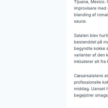
Tijuana, Mexico. 
improvisere med d
blanding af romai
sauce.
Salaten blev hurt
bestanddel på ma
begyndte kokke at
varianter af den k
inkluderer alt fra
Cæsarsalatens al
professionelle ko
middag. Uanset hv
begejstrer smags