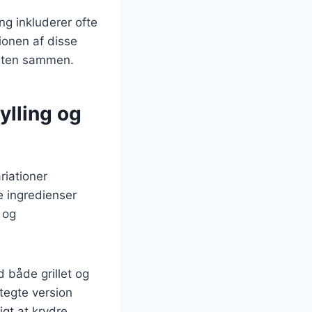
ng inkluderer ofte
ionen af disse
laten sammen.
ylling og
riationer
e ingredienser
 og
 både grillet og
tegte version
igt at krydre