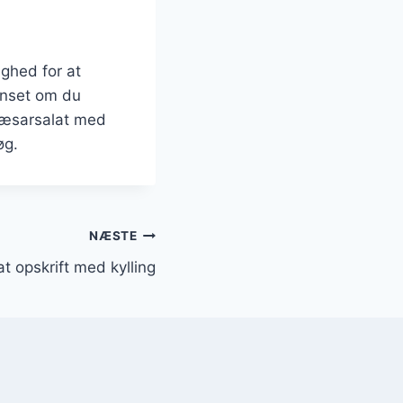
ighed for at
anset om du
 cæsarsalat med
øg.
NÆSTE
t opskrift med kylling