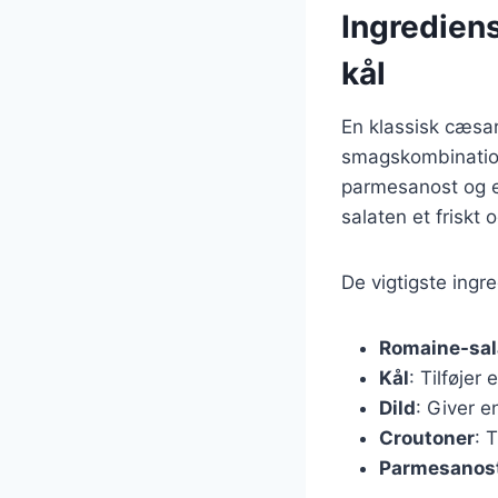
Ingrediens
kål
En klassisk cæsar
smagskombination
parmesanost og en
salaten et friskt 
De vigtigste ingre
Romaine-sal
Kål
: Tilføje
Dild
: Giver e
Croutoner
: 
Parmesanos