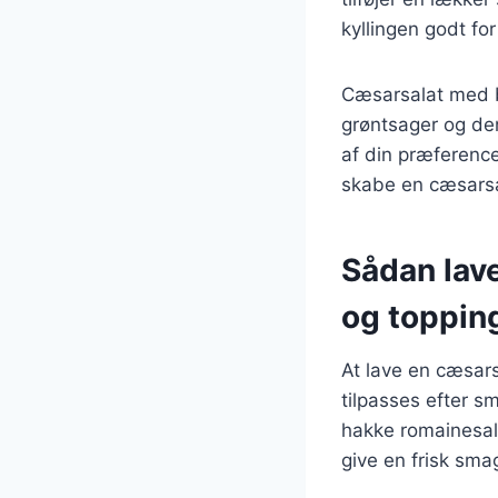
kyllingen godt f
Cæsarsalat med ba
grøntsager og de
af din præferenc
skabe en cæsarsala
Sådan lav
og toppin
At lave en cæsars
tilpasses efter s
hakke romainesala
give en frisk sma