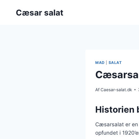
Fortsæt
Cæsar salat
til
indhold
MAD
|
SALAT
Cæsarsal
Af
Caesar-salat.dk
Historien
Cæsarsalat er en 
opfundet i 1920’e