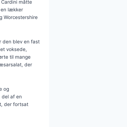
 Cardini måtte
 en lækker
og Worcestershire
r den blev en fast
tet voksede,
ørte til mange
cæsarsalat, der
e og
 del af en
, der fortsat