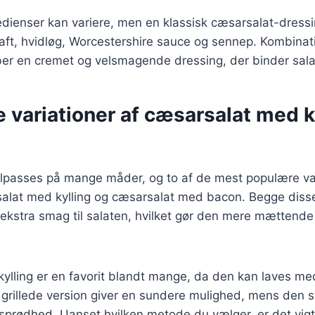
dienser kan variere, men en klassisk cæsarsalat-dressi
nsaft, hvidløg, Worcestershire sauce og sennep. Kombinat
ber en cremet og velsmagende dressing, der binder sa
e variationer af cæsarsalat med k
ilpasses på mange måder, og to af de mest populære va
salat med kylling og cæsarsalat med bacon. Begge diss
og ekstra smag til salaten, hvilket gør den mere mættende
lling er en favorit blandt mange, da den kan laves med
n grillede version giver en sundere mulighed, mens den s
r sprødhed. Uanset hvilken metode du vælger, er det vigt