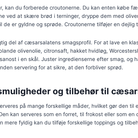
ar, kan du forberede croutonerne. Du kan enten købe fæ
gne ved at skære brød i terninger, dryppe dem med olive
l de er gyldne og sprøde. Croutonerne tilføjer en dejlig t
gtig del af cæsarsalatens smagsprofil. For at lave en kl
blande olivenolie, citronsaft, hakket hvidløg, Worcesters
anost i en skål. Juster ingredienserne efter smag, og 
inden servering for at sikre, at den forbliver sprød.
muligheder og tilbehør til cæsar
veres på mange forskellige måder, hvilket gør den til en 
 Den kan serveres som en forret, til frokost eller som en
n mere fyldig kan du tilføje forskellige toppings og tilbeh