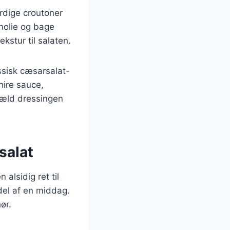
rdige croutoner
nolie og bage
ekstur til salaten.
assisk cæsarsalat-
hire sauce,
hæld dressingen
salat
alsidig ret til
 del af en middag.
ør.