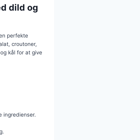
d dild og
den perfekte
at, croutoner,
og kål for at give
e ingredienser.
g.