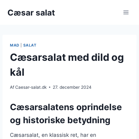
Fortsæt
Cæsar salat
til
indhold
MAD
|
SALAT
Cæsarsalat med dild og
kål
Af
Caesar-salat.dk
27. december 2024
Cæsarsalatens oprindelse
og historiske betydning
Cæsarsalat, en klassisk ret, har en