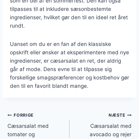
som en del af en sommerfest. Den kan også
tilpasses til at inkludere sæsonbestemte
ingredienser, hvilket gør den til en ideel ret året
rundt.
Uanset om du er en fan af den klassiske
opskrift eller ønsker at eksperimentere med nye
ingredienser, er cæsarsalat en ret, der aldrig
går af mode. Dens evne til at tilpasse sig
forskellige smagspræferencer og kostbehov gør
den til en favorit blandt mange.
Indlægsnavigation
FORRIGE
NÆSTE
Cæsarsalat med
Cæsarsalat med
tomater og
avocado og rejer