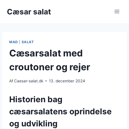
Fortsæt
Cæsar salat
til
indhold
MAD
|
SALAT
Cæsarsalat med
croutoner og rejer
Af
Caesar-salat.dk
13. december 2024
Historien bag
cæsarsalatens oprindelse
og udvikling