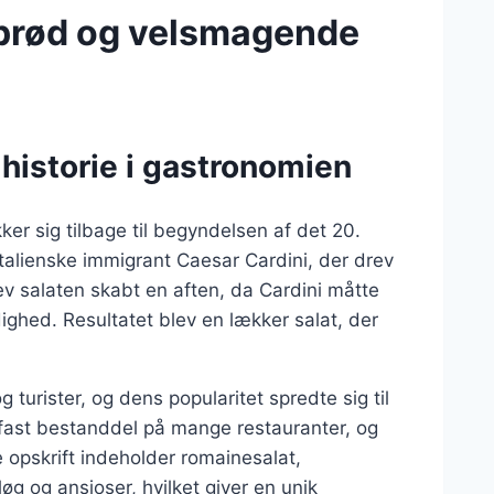
prød og velsmagende
historie i gastronomien
er sig tilbage til begyndelsen af det 20.
alienske immigrant Caesar Cardini, der drev
lev salaten skabt en aften, da Cardini måtte
ighed. Resultatet blev en lækker salat, der
 turister, og dens popularitet spredte sig til
 fast bestanddel på mange restauranter, og
e opskrift indeholder romainesalat,
løg og ansjoser, hvilket giver en unik