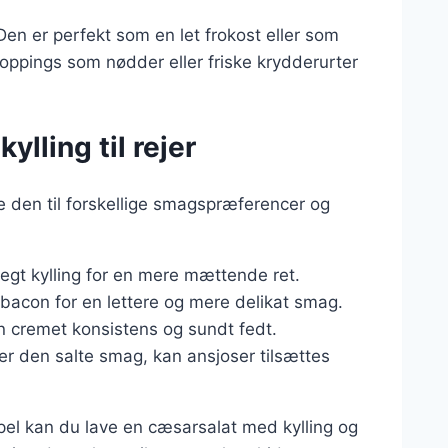
Den er perfekt som en let frokost eller som
 toppings som nødder eller friske krydderurter
ylling til rejer
e den til forskellige smagspræferencer og
 stegt kylling for en mere mættende ret.
or bacon for en lettere og mere delikat smag.
en cremet konsistens og sundt fedt.
ker den salte smag, kan ansjoser tilsættes
el kan du lave en cæsarsalat med kylling og