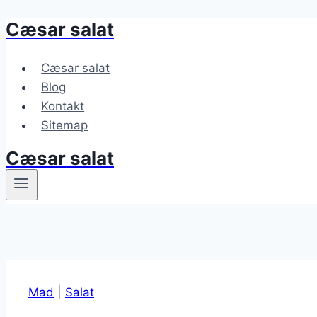
Cæsar salat
Fortsæt
til
indhold
Cæsar salat
Blog
Kontakt
Sitemap
Cæsar salat
Mad
|
Salat