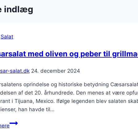
e indlæg
|
Salat
rsalat med oliven og peber til grillm
sar-salat.dk
24. december 2024
alatens oprindelse og historiske betydning Cæsarsalat h
delsen af det 20. århundrede. Den menes at være opfund
rant i Tijuana, Mexico. Ifølge legenden blev salaten sk
ienser, han havde til…
Cæsarsalat
mere
med