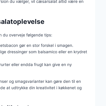
rsion du vælger, vil cæsarsalat altid være en
salatoplevelse
n du overveje følgende tips:
itetsbacon gør en stor forskel i smagen.
llige dressinger som balsamico eller en krydret
rurter eller endda frugt kan give en ny
enser og smagsvarianter kan gøre den til en
åde at udtrykke din kreativitet i køkkenet og