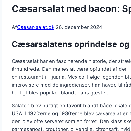
Cæsarsalat med bacon: S
Af
Caesar-salat.dk
26. december 2024
Cæsarsalatens oprindelse og 
Cæsarsalat har en fascinerende historie, der strækk
århundrede. Den menes at være opfundet af den it
en restaurant i Tijuana, Mexico. Ifølge legenden b
improvisere med de ingredienser, han havde til råd
hurtigt blev populær blandt hans gæster.
Salaten blev hurtigt en favorit blandt både lokale og
USA. I 1920’erne og 1930’erne blev cæsarsalat en
den blev ofte serveret som en forret. Den klassisk
parmesanost, croutoner, olivenolie, citronsaft, hvid