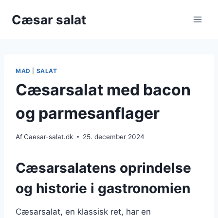
Fortsæt
Cæsar salat
til
indhold
MAD
|
SALAT
Cæsarsalat med bacon
og parmesanflager
Af
Caesar-salat.dk
25. december 2024
Cæsarsalatens oprindelse
og historie i gastronomien
Cæsarsalat, en klassisk ret, har en