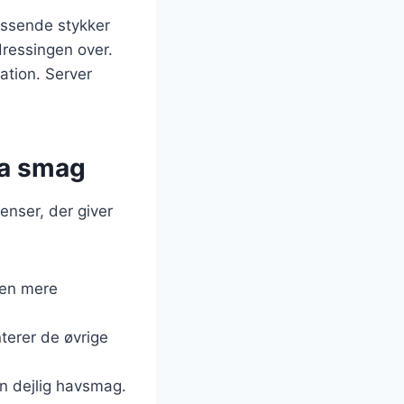
assende stykker
dressingen over.
tion. Server
tra smag
enser, der giver
aten mere
terer de øvrige
 en dejlig havsmag.