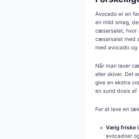
Avocado er en fant
en mild smag, der
cæsarsalat, hvor 
cæsarsalat med 
med avocado og r
Når man laver cæ
eller skiver. Det
give en ekstra cr
en sund dosis af 
For at lave en læ
Vælg friske 
avocadoer og