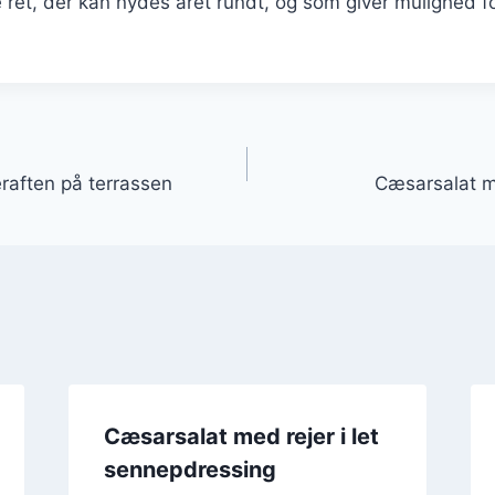
et, der kan nydes året rundt, og som giver mulighed for 
gation
raften på terrassen
Cæsarsalat m
Cæsarsalat med rejer i let
sennepdressing