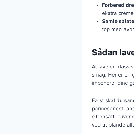
Forbered dr
ekstra creme
Samle salat
top med avo
Sådan lav
At lave en klassi
smag. Her er en g
imponerer dine g
Først skal du sam
parmesanost, ansj
citronsaft, olive
ved at blande all