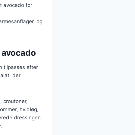
t avocado for
parmesanflager, og
d avocado
 tilpasses efter
alat, der
, croutoner,
lommer, hvidløg,
berede dressingen
.