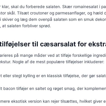
 klar, skal du forberede salaten. Skær romainesalat i p
tor skål. Tilsæt croutoner og parmesanflager, og hæld 
 skiver og læg dem ovenpå salaten som en smuk dekora
e, at salaten forbliver sprød.
ilføjelser til cæsarsalat for eks
rieres på mange måder ved at tilføje forskellige ingredi
kstur. Nogle af de mest populære tilføjelser inkluderer:
let eller stegt kylling er en klassisk tilføjelse, der gør sal
dt bacon tilføjer en saltet og røget smag, der komplemen
 mere eksotisk version kan rejer tilsættes, hvilket giver