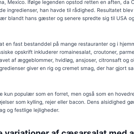
ana, Mexico. Ifølge legenden opstod retten en aften, da 
e ingredienser, han havde til rådighed. Resultatet blev 
lær blandt hans gæster og senere spredte sig til USA og
lat en fast bestanddel på mange restauranter og i hje
ssiske opskrift inkluderer romainesalat, croutoner, par
lavet af æggeblommer, hvidløg, ansjoser, citronsaft og o
redienser giver en rig og cremet smag, der har gjort sala
ke kun populær som en forret, men også som en hovedre
jelser som kylling, rejer eller bacon. Dens alsidighed gør
ag og festlige lejligheder.
e variationer af cæsarsalat med 