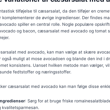
astisk tilføjelse til cæsarsalat, da den tilføjer en crem
 komplementerer de øvrige ingredienser. Der findes man
avocado spiller en central rolle. Nogle populære opskrift
avocado og bacon, cæsarsalat med avocado og tomat 
ejer.
sarsalat med avocado, kan man vælge at skære avocad
 er også muligt at mose avocadoen og blande den ind i dr
emet konsistens. Uanset hvilken metode man vælger, vil
sunde fedtstoffer og næringsstoffer.
kker cæsarsalat med avocado kan man følge disse enkle 
ingredienser
: Sørg for at bruge friske romainesalatbla
 kvalitetsparmesan.