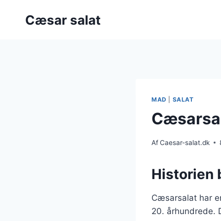
Fortsæt
Cæsar salat
til
indhold
MAD
|
SALAT
Cæsarsal
Af
Caesar-salat.dk
Historien 
Cæsarsalat har en
20. århundrede. D