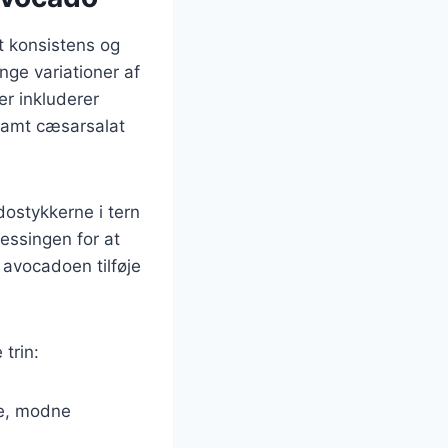
et konsistens og
ge variationer af
er inkluderer
samt cæsarsalat
ostykkerne i tern
essingen for at
 avocadoen tilføje
trin:
de, modne