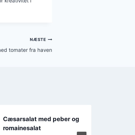
kreativitet i
NÆSTE
ed tomater fra haven
Cæsarsalat med peber og
Cæsars
romainesalat
og kry