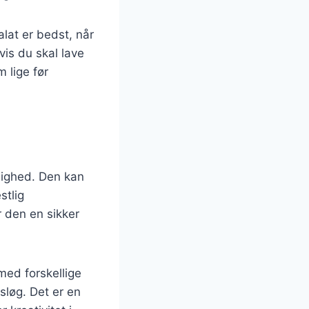
alat er bedst, når
vis du skal lave
 lige før
jlighed. Den kan
stlig
 den en sikker
med forskellige
gsløg. Det er en