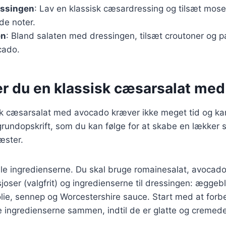
essingen
: Lav en klassisk cæsardressing og tilsæt mose
de noter.
en
: Bland salaten med dressingen, tilsæt croutoner og 
cado.
er du en klassisk cæsarsalat me
sk cæsarsalat med avocado kræver ikke meget tid og kan
rundopskrift, som du kan følge for at skabe en lækker s
æster.
le ingredienserne. Du skal bruge romainesalat, avocado
oser (valgfrit) og ingredienserne til dressingen: æggeb
nolie, sennep og Worcestershire sauce. Start med at for
e ingredienserne sammen, indtil de er glatte og cremede