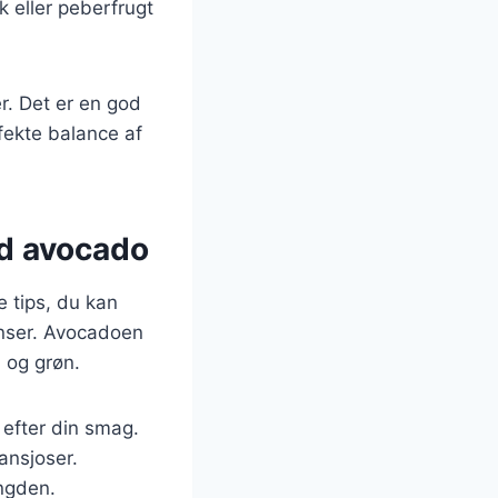
k eller peberfrugt
r. Det er en god
fekte balance af
ed avocado
e tips, du kan
enser. Avocadoen
 og grøn.
 efter din smag.
ansjoser.
ngden.