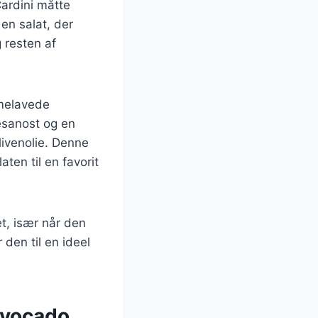
Cardini måtte
en salat, der
 resten af
mmelavede
mesanost og en
livenolie. Denne
ten til en favorit
t, især når den
 den til en ideel
avocado