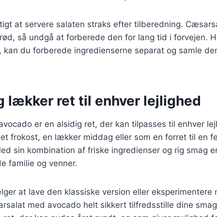
tigt at servere salaten straks efter tilberedning. Cæsars
rød, så undgå at forberede den for lang tid i forvejen. H
st, kan du forberede ingredienserne separat og samle dem
 lækker ret til enhver lejlighed
ocado er en alsidig ret, der kan tilpasses til enhver le
t frokost, en lækker middag eller som en forret til en fe
 sin kombination af friske ingredienser og rig smag er
e familie og venner.
er at lave den klassiske version eller eksperimentere 
æsarsalat med avocado helt sikkert tilfredsstille dine sma