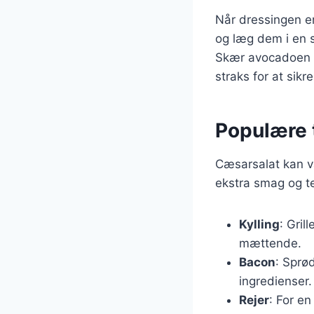
Når dressingen er
og læg dem i en s
Skær avocadoen i
straks for at sikr
Populære t
Cæsarsalat kan va
ekstra smag og te
Kylling
: Gril
mættende.
Bacon
: Sprø
ingredienser.
Rejer
: For en