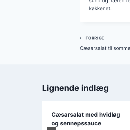
sund og nærende r
køkkenet.
Indlægsnavi
FORRIGE
Cæsarsalat til somme
Lignende indlæg
Cæsarsalat med hvidløg
tronsaft
og sennepssauce