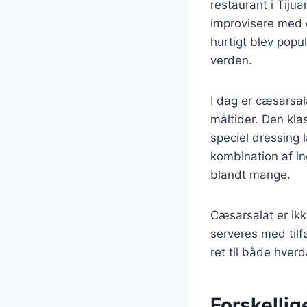
restaurant i Tiju
improvisere med d
hurtigt blev popu
verden.
I dag er cæsarsa
måltider. Den kla
speciel dressing 
kombination af ing
blandt mange.
Cæsarsalat er ik
serveres med tilfø
ret til både hverd
Forskellig