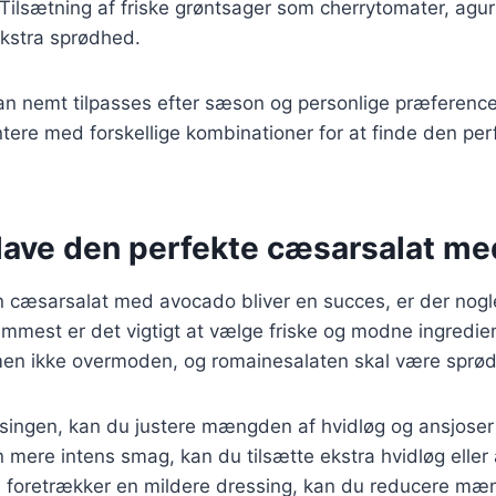
 Tilsætning af friske grøntsager som cherrytomater, agur
ekstra sprødhed.
 kan nemt tilpasses efter sæson og personlige præference
tere med forskellige kombinationer for at finde den per
t lave den perfekte cæsarsalat m
din cæsarsalat med avocado bliver en succes, er der nogl
remmest er det vigtigt at vælge friske og modne ingredi
men ikke overmoden, og romainesalaten skal være sprød
ssingen, kan du justere mængden af hvidløg og ansjoser
 mere intens smag, kan du tilsætte ekstra hvidløg eller 
 foretrækker en mildere dressing, kan du reducere mæ