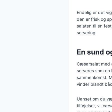
Endelig er det vig
den er frisk og sp
salaten til en fe
servering.
En sund og
Cæsarsalat med av
serveres som en le
sammenkomst. Med
vinder blandt båd
Uanset om du vælg
tilføjelser, vil c