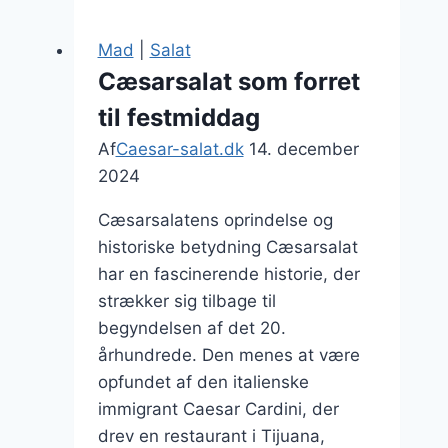
risnudler
og
Mad
|
Salat
krydret
Cæsarsalat som forret
kylling
til festmiddag
Af
Caesar-salat.dk
14. december
2024
Cæsarsalatens oprindelse og
historiske betydning Cæsarsalat
har en fascinerende historie, der
strækker sig tilbage til
begyndelsen af det 20.
århundrede. Den menes at være
opfundet af den italienske
immigrant Caesar Cardini, der
drev en restaurant i Tijuana,