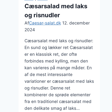
hvidløgssmør
Cæsarsalad med laks
og risnudler
Af
Caesar-salat.dk
12. december
2024
Cæsarsalat med laks og risnudler:
En sund og lækker ret Cæsarsalat
er en klassisk ret, der ofte
forbindes med kylling, men den
kan varieres på mange måder. En
af de mest interessante
variationer er cæsarsalat med laks
og risnudler. Denne ret
kombinerer de sprøde elementer
fra en traditionel cæsarsalat med
den delikate smag af laks…