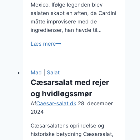
Mexico. Ifølge legenden blev
salaten skabt en aften, da Cardini
måtte improvisere med de
ingredienser, han havde til…
Cæsarsalat
Læs mere
som
forret
til
Mad
|
Salat
festmiddag
Cæsarsalat med rejer
og hvidløgssmør
Af
Caesar-salat.dk
28. december
2024
Cæsarsalatens oprindelse og
historiske betydning Cæsarsalat,