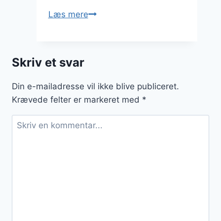
Cæsarsalad
Læs mere
med
laks
og
Skriv et svar
risnudler
Din e-mailadresse vil ikke blive publiceret.
Krævede felter er markeret med
*