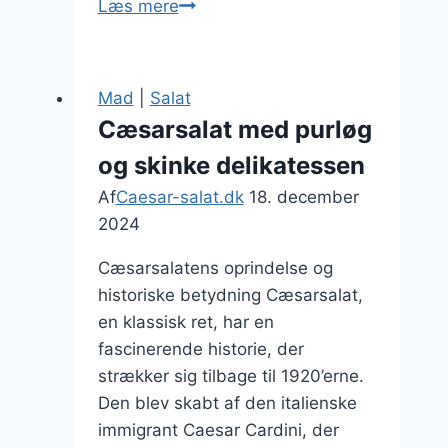
Cæsarsalat
Læs mere
til
grillmad
med
Mad
|
Salat
friske
Cæsarsalat med purløg
bær
og skinke delikatessen
Af
Caesar-salat.dk
18. december
2024
Cæsarsalatens oprindelse og
historiske betydning Cæsarsalat,
en klassisk ret, har en
fascinerende historie, der
strækker sig tilbage til 1920’erne.
Den blev skabt af den italienske
immigrant Caesar Cardini, der