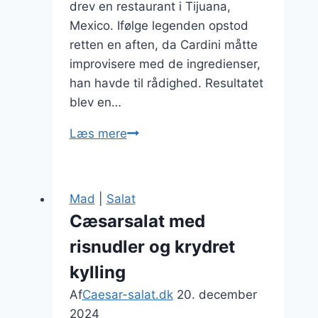
drev en restaurant i Tijuana,
Mexico. Ifølge legenden opstod
retten en aften, da Cardini måtte
improvisere med de ingredienser,
han havde til rådighed. Resultatet
blev en…
Cæsarsalat
Læs mere
med
purløg
og
Mad
|
Salat
skinke
Cæsarsalat med
delikatessen
risnudler og krydret
kylling
Af
Caesar-salat.dk
20. december
2024