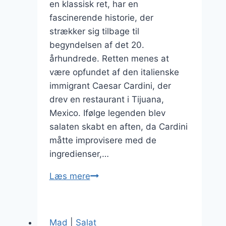
en klassisk ret, har en
fascinerende historie, der
strækker sig tilbage til
begyndelsen af det 20.
århundrede. Retten menes at
være opfundet af den italienske
immigrant Caesar Cardini, der
drev en restaurant i Tijuana,
Mexico. Ifølge legenden blev
salaten skabt en aften, da Cardini
måtte improvisere med de
ingredienser,…
Cæsarsalat
Læs mere
med
rejer
og
Mad
|
Salat