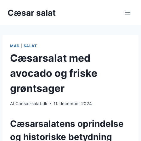
Fortsæt
Cæsar salat
til
indhold
MAD
|
SALAT
Cæsarsalat med
avocado og friske
grøntsager
Af
Caesar-salat.dk
11. december 2024
Cæsarsalatens oprindelse
og historiske betydning