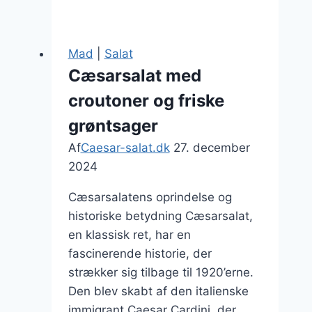
salat
med
grillet
Mad
|
Salat
oksekød:
Cæsarsalat med
En
croutoner og friske
fyldig
og
grøntsager
smagfuld
Af
Caesar-salat.dk
27. december
ret
2024
Cæsarsalatens oprindelse og
historiske betydning Cæsarsalat,
en klassisk ret, har en
fascinerende historie, der
strækker sig tilbage til 1920’erne.
Den blev skabt af den italienske
immigrant Caesar Cardini, der