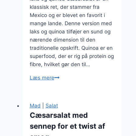
klassisk ret, der stammer fra
Mexico og er blevet en favorit i
mange lande. Denne version med
laks og quinoa tilføjer en sund og
nærende dimension til den
traditionelle opskrift. Quinoa er en
superfood, der er rig på protein og
fibre, hvilket gør den til…
Cæsarsalat
Læs mere
med
laks
og
Mad
|
Salat
quinoa
Cæsarsalat med
sennep for et twist af