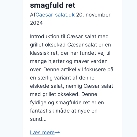
smagfuld ret
Af
Caesar-salat.dk
20. november
2024
Introduktion til Cæsar salat med
grillet oksekød Cæsar salat er en
klassisk ret, der har fundet vej til
mange hjerter og maver verden
over. Denne artikel vil fokusere på
en særlig variant af denne
elskede salat, nemlig Cæsar salat
med grillet oksekød. Denne
fyldige og smagfulde ret er en
fantastisk måde at nyde en
sund…
Cæsar
Læs mere