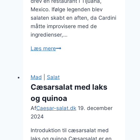
drev en restaurant i Tijuana,
Mexico. Ifølge legenden blev
salaten skabt en aften, da Cardini
måtte improvisere med de
ingredienser,…
Cæsarsalat
Læs mere
med
grillet
kylling
Mad
|
Salat
til
Cæsarsalat med laks
frokost
og quinoa
Af
Caesar-salat.dk
19. december
2024
Introduktion til cæsarsalat med
laks og quinoa Cæsarsalat er en