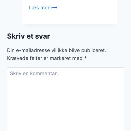
Cæsarsalat
Læs mere
med
sennep
for
Skriv et svar
et
twist
Din e-mailadresse vil ikke blive publiceret.
af
Krævede felter er markeret med
*
smag