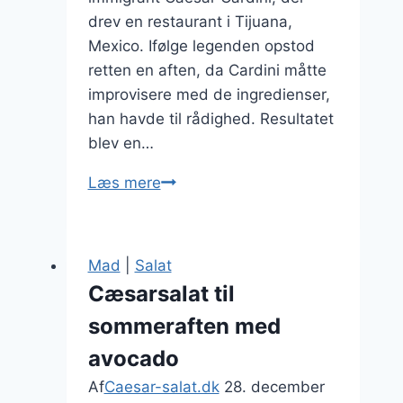
drev en restaurant i Tijuana,
Mexico. Ifølge legenden opstod
retten en aften, da Cardini måtte
improvisere med de ingredienser,
han havde til rådighed. Resultatet
blev en…
Cæsarsalat
Læs mere
med
croutoner
og
Mad
|
Salat
friske
Cæsarsalat til
grøntsager
sommeraften med
avocado
Af
Caesar-salat.dk
28. december