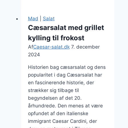
sommeraften
med
Mad
|
Salat
avocado
Cæsarsalat med grillet
kylling til frokost
Af
Caesar-salat.dk
7. december
2024
Historien bag cæsarsalat og dens
popularitet i dag Cæsarsalat har
en fascinerende historie, der
strækker sig tilbage til
begyndelsen af det 20.
århundrede. Den menes at være
opfundet af den italienske
immigrant Caesar Cardini, der