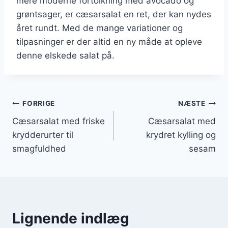
mere moderne fortolkning med avocado og
grøntsager, er cæsarsalat en ret, der kan nydes
året rundt. Med de mange variationer og
tilpasninger er der altid en ny måde at opleve
denne elskede salat på.
Indlægsnavigation
FORRIGE
NÆSTE
Cæsarsalat med friske
Cæsarsalat med
krydderurter til
krydret kylling og
smagfuldhed
sesam
Lignende indlæg