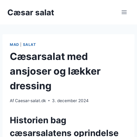
Fortsæt
Cæsar salat
til
indhold
MAD
|
SALAT
Cæsarsalat med
ansjoser og lækker
dressing
Af
Caesar-salat.dk
3. december 2024
Historien bag
cæsarsalatens oprindelse