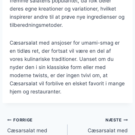
fremme salatens popularitet, da folk deler
deres egne kreationer og variationer, hvilket
inspirerer andre til at prøve nye ingredienser og
tilberedningsmetoder.
Cæsarsalat med ansjoser for umami-smag er
en tidløs ret, der fortsat vil være en del af
vores kulinariske traditioner. Uanset om du
nyder den i sin klassiske form eller med
moderne twists, er der ingen tvivl om, at
Cæsarsalat vil forblive en elsket favorit i mange
hjem og restauranter.
Indlægsnavigation
FORRIGE
NÆSTE
Cæsarsalat med
Cæsarsalat med