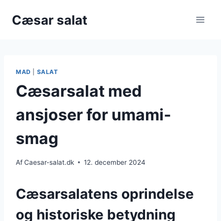
Fortsæt
Cæsar salat
til
indhold
MAD
|
SALAT
Cæsarsalat med
ansjoser for umami-
smag
Af
Caesar-salat.dk
12. december 2024
Cæsarsalatens oprindelse
og historiske betydning