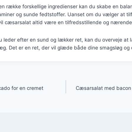
en række forskellige ingredienser kan du skabe en balan
taminer og sunde fedtstoffer. Uanset om du vælger at tilfø
 vil cæsarsalat altid være en tilfredsstillende og nærend
leder efter en sund og lækker ret, kan du overveje at 
g. Det er en ret, der vil glæde både dine smagsløg og 
gation
ado for en cremet
Cæsarsalat med bacon t