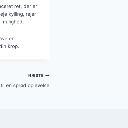
ceret ret, der er
je kylling, rejer
e mulighed.
lave en
din krop.
NÆSTE
il en sprød oplevelse