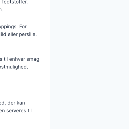
 fedtstoffer.
n.
oppings. For
d eller persille,
es til enhver smag
kostmulighed.
ed, der kan
en serveres til