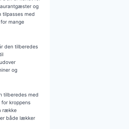
staurantgæster og
n tilpasses med
d for mange
r den tilberedes
il
rudover
miner og
en tilberedes med
e for kroppens
n række
 er både lækker