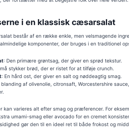
erne i en klassisk cæsarsalat
rsalat består af en række enkle, men velsmagende ingre
almindelige komponenter, der bruges i en traditionel ops
at
: Den primære grøntsag, der giver en sprød tekstur.
Små stykker brød, der er ristet for at tilføje crunch.
t
: En hård ost, der giver en salt og nøddeagtig smag.
n blanding af olivenolie, citronsaft, Worcestershire sauce
r.
r kan varieres alt efter smag og præferencer. For eksemp
ekstra umami-smag eller avocado for en cremet konsiste
idighed gør den til en ideel ret til både frokost og mid