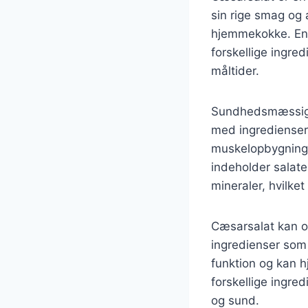
sin rige smag og 
hjemmekokke. En a
forskellige ingre
måltider.
Sundhedsmæssigt e
med ingredienser s
muskelopbygning 
indeholder salate
mineraler, hvilket 
Cæsarsalat kan og
ingredienser som 
funktion og kan 
forskellige ingre
og sund.