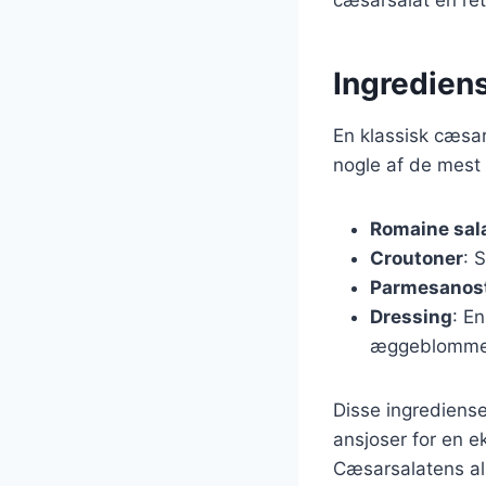
Ingrediens
En klassisk cæsa
nogle af de mest 
Romaine sal
Croutoner
: 
Parmesanos
Dressing
: E
æggeblomme
Disse ingrediense
ansjoser for en 
Cæsarsalatens als