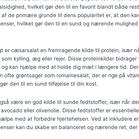
alsidighed, hvilket gør den til en favorit blandt både re
f de primære grunde til dens popularitet er, at den ka
dienser, hvilket gør den til en sund og nærende mulighe
r cæsarsalat en fremragende kilde til protein, især nå
om kylling, æg eller rejer. Disse proteinkilder bidrager t
og kan hjælpe med at holde dig mæt i længere tid. De
n ofte grøntsager som romainesalat, der er rige på vita
gør den til en sund tilføjelse til din kost.
så være en god kilde til sunde fedtstoffer, især når d
avocado eller olivenolie. Disse fedtstoffer er essentiell
hjælpe med at forbedre hjertehelsen. Ved at inkludere e
dienser kan du skabe en balanceret og nærende ret, der