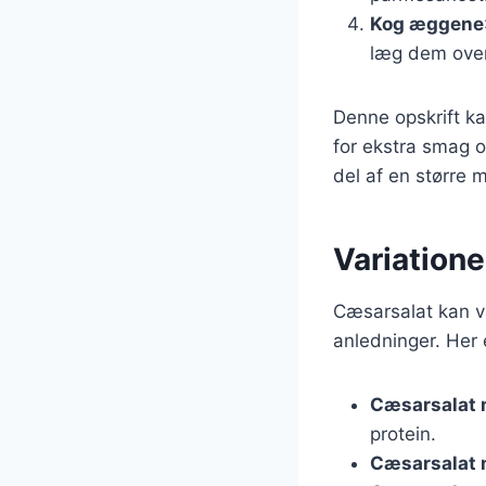
Kog æggene
læg dem oven
Denne opskrift ka
for ekstra smag o
del af en større 
Variatione
Cæsarsalat kan var
anledninger. Her 
Cæsarsalat 
protein.
Cæsarsalat