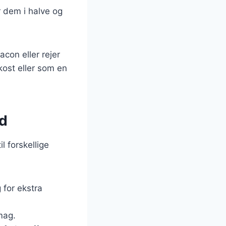
 dem i halve og
acon eller rejer
kost eller som en
ed
l forskellige
g for ekstra
mag.