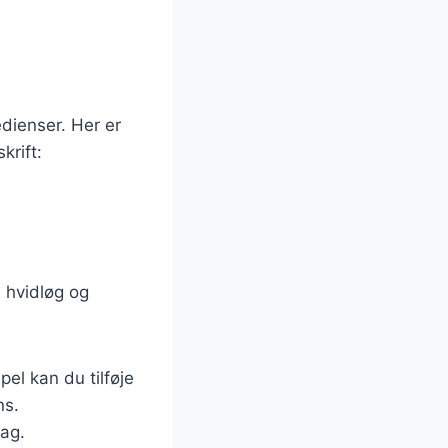
dienser. Her er
krift:
, hvidløg og
el kan du tilføje
ns.
dag.