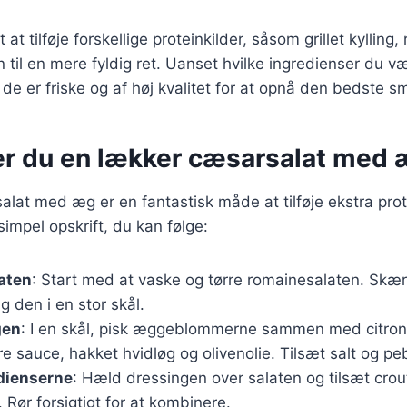
at tilføje forskellige proteinkilder, såsom grillet kylling, 
n til en mere fyldig ret. Uanset hvilke ingredienser du væ
at de er friske og af høj kvalitet for at opnå den bedste s
er du en lækker cæsarsalat med
alat med æg er en fantastisk måde at tilføje ekstra prot
simpel opskrift, du kan følge:
aten
: Start med at vaske og tørre romainesalaten. Skæ
g den i en stor skål.
gen
: I en skål, pisk æggeblommerne sammen med citron
e sauce, hakket hvidløg og olivenolie. Tilsæt salt og pe
dienserne
: Hæld dressingen over salaten og tilsæt cro
Rør forsigtigt for at kombinere.