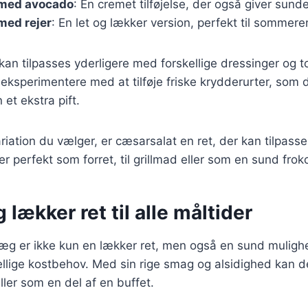
med avocado
: En cremet tilføjelse, der også giver sunde
med rejer
: En let og lækker version, perfekt til sommere
 kan tilpasses yderligere med forskellige dressinger og t
ksperimentere med at tilføje friske krydderurter, som dil
 et ekstra pift.
riation du vælger, er cæsarsalat en ret, der kan tilpass
er perfekt som forret, til grillmad eller som en sund fro
 lækker ret til alle måltider
g er ikke kun en lækker ret, men også en sund muligh
skellige kostbehov. Med sin rige smag og alsidighed kan d
ller som en del af en buffet.