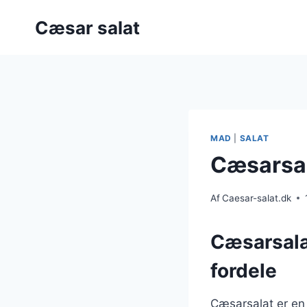
Fortsæt
Cæsar salat
til
indhold
MAD
|
SALAT
Cæsarsal
Af
Caesar-salat.dk
Cæsarsala
fordele
Cæsarsalat er en 