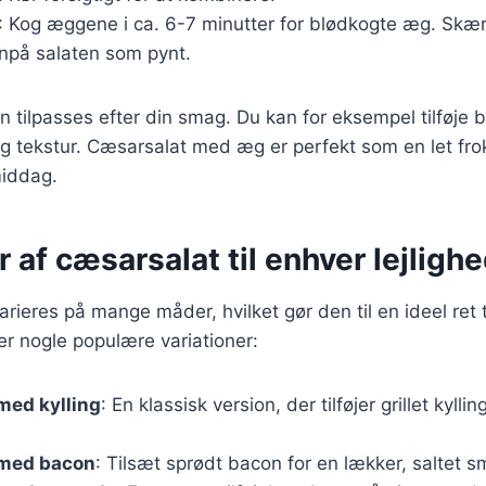
: Kog æggene i ca. 6-7 minutter for blødkogte æg. Skær
på salaten som pynt.
n tilpasses efter din smag. Du kan for eksempel tilføje b
g tekstur. Cæsarsalat med æg er perfekt som en let fro
middag.
r af cæsarsalat til enhver lejligh
ieres på mange måder, hvilket gør den til en ideel ret ti
er nogle populære variationer:
med kylling
: En klassisk version, der tilføjer grillet kyllin
 med bacon
: Tilsæt sprødt bacon for en lækker, saltet s