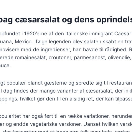
 bag cæsarsalat og dens oprindel
pfundet i 1920’erne af den italienske immigrant Caesar 
ijuana, Mexico. Ifølge legenden blev salaten skabt en tr
rovisere med de ingredienser, han havde til rådighed. R
erede romainesalat, croutoner, parmesanost, olivenolie, 
auce.
igt populær blandt gæsterne og spredte sig til restaura
 I dag findes der mange varianter af cæsarsalat, der inkl
oppings, hvilket gør den til en alsidig ret, der kan tilpa
ularitet har også ført til en række variationer, herund
ejer og endda vegetariske versioner. Uanset hvilken vers
, der fortsætter med at begejstre folk over hele verden.