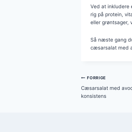
Ved at inkludere 
rig på protein, vi
eller grøntsager,
Så næste gang du 
cæsarsalat med æ
Indlægsnavi
FORRIGE
Cæsarsalat med avoc
konsistens