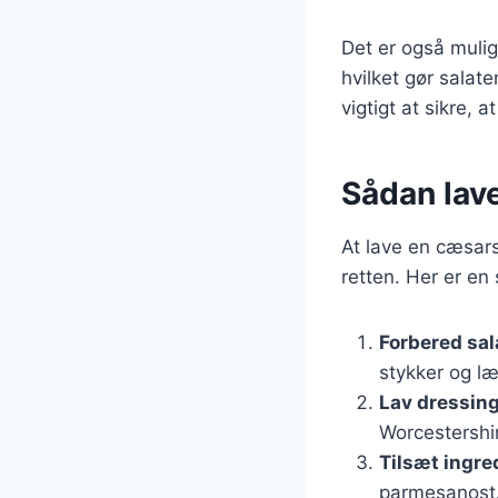
Det er også muligt 
hvilket gør salate
vigtigt at sikre, 
Sådan lav
At lave en cæsars
retten. Her er en 
Forbered sal
stykker og læ
Lav dressin
Worcestershir
Tilsæt ingre
parmesanost. 