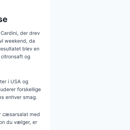
se
Cardini, der drev
avl weekend, da
esultatet blev en
citronsaft og
nter i USA og
uderer forskellige
sses enhver smag.
er cæsarsalat med
ion du vælger, er