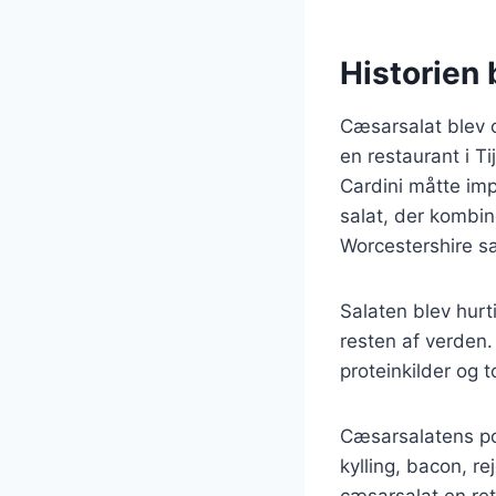
Historien
Cæsarsalat blev o
en restaurant i T
Cardini måtte imp
salat, der kombin
Worcestershire s
Salaten blev hurt
resten af verden.
proteinkilder og t
Cæsarsalatens pop
kylling, bacon, r
cæsarsalat en ret