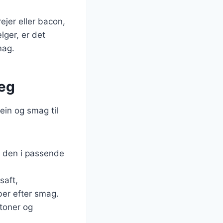
rejer eller bacon,
lger, er det
mag.
 æg
ein og smag til
r den i passende
saft,
ber efter smag.
utoner og