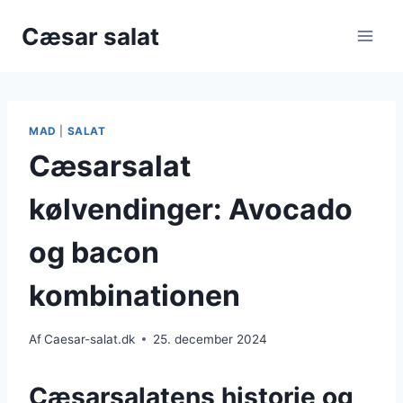
Fortsæt
Cæsar salat
til
indhold
MAD
|
SALAT
Cæsarsalat
kølvendinger: Avocado
og bacon
kombinationen
Af
Caesar-salat.dk
25. december 2024
Cæsarsalatens historie og