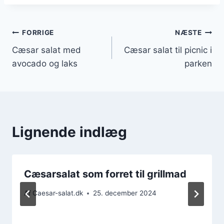
Indlægsnavigation
FORRIGE
NÆSTE
Cæsar salat med
Cæsar salat til picnic i
avocado og laks
parken
Lignende indlæg
Cæsarsalat som forret til grillmad
Af
Caesar-salat.dk
25. december 2024