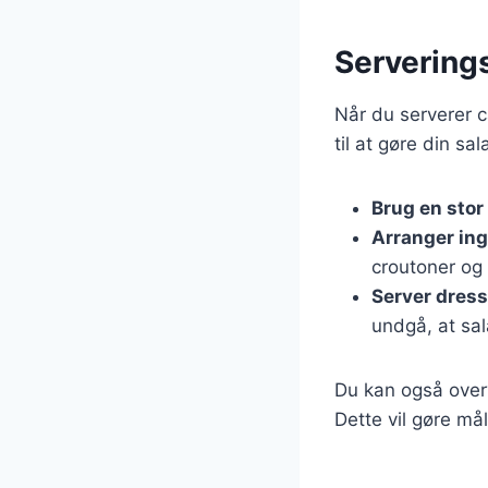
Serverings
Når du serverer c
til at gøre din s
Brug en stor
Arranger in
croutoner og
Server dres
undgå, at sal
Du kan også overv
Dette vil gøre må