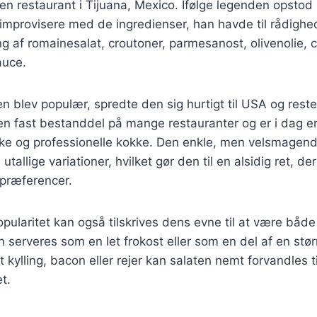
 en restaurant i Tijuana, Mexico. Ifølge legenden opstod 
improvisere med de ingredienser, han havde til rådighed
g af romainesalat, croutoner, parmesanost, olivenolie, c
auce.
ten blev populær, spredte den sig hurtigt til USA og rest
n fast bestanddel på mange restauranter og er i dag en
 og professionelle kokke. Den enkle, men velsmagende
 utallige variationer, hvilket gør den til en alsidig ret, de
spræferencer.
ularitet kan også tilskrives dens evne til at være både
 serveres som en let frokost eller som en del af en st
let kylling, bacon eller rejer kan salaten nemt forvandles t
et.