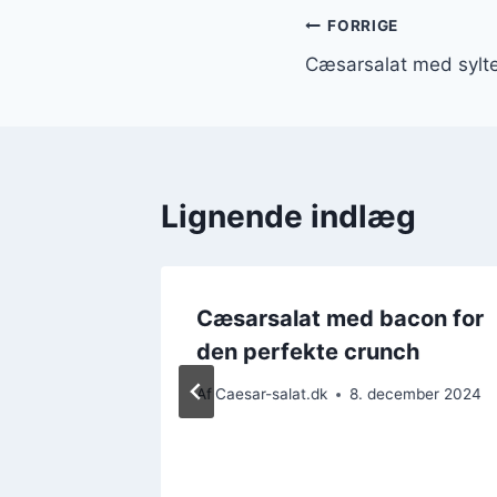
Indlægsnavi
FORRIGE
Cæsarsalat med sylte
Lignende indlæg
svampe
Cæsarsalat med bacon for
r
den perfekte crunch
Af
Caesar-salat.dk
8. december 2024