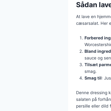
Sådan lav
At lave en hjemme
cæsarsalat. Her e
Forbered in
Worcestershi
Bland ingre
sauce og sen
Tilsæt parm
smag.
Smag til
: Ju
Denne dressing ka
salaten på forhån
persille eller dild