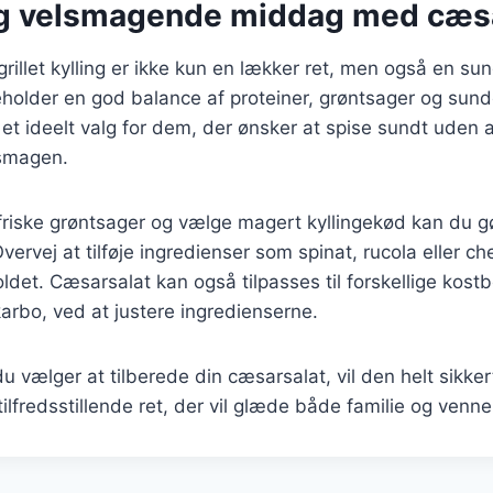
g velsmagende middag med cæsa
illet kylling er ikke kun en lækker ret, men også en su
older en god balance af proteiner, grøntsager og sunde
l et ideelt valg for dem, der ønsker at spise sundt uden 
smagen.
friske grøntsager og vælge magert kyllingekød kan du g
ervej at tilføje ingredienser som spinat, rucola eller ch
det. Cæsarsalat kan også tilpasses til forskellige kos
vkarbo, ved at justere ingredienserne.
 vælger at tilberede din cæsarsalat, vil den helt sikke
lfredsstillende ret, der vil glæde både familie og venne