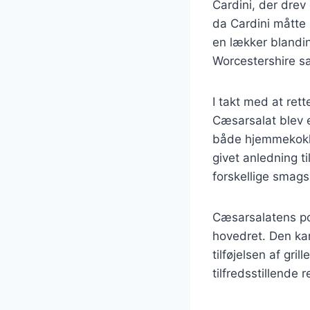
Cardini, der drev
da Cardini måtte 
en lækker blandin
Worcestershire s
I takt med at ret
Cæsarsalat blev e
både hjemmekokke
givet anledning til
forskellige smag
Cæsarsalatens pop
hovedret. Den kan
tilføjelsen af gril
tilfredsstillende r