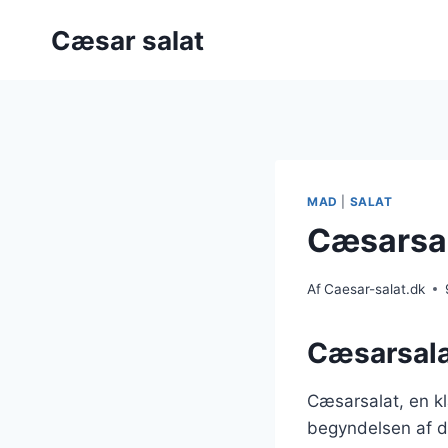
Fortsæt
Cæsar salat
til
indhold
MAD
|
SALAT
Cæsarsala
Af
Caesar-salat.dk
Cæsarsala
Cæsarsalat, en kla
begyndelsen af d