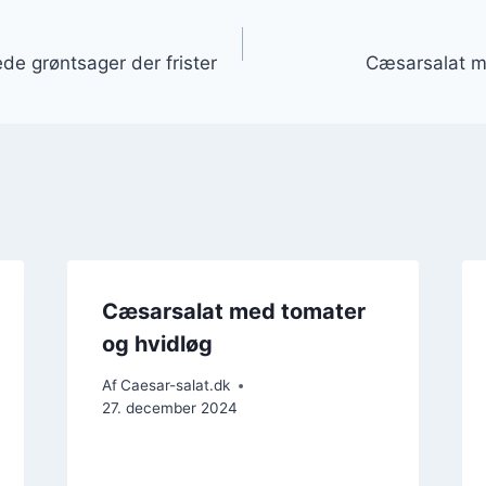
gation
de grøntsager der frister
Cæsarsalat me
Cæsarsalat med tomater
og hvidløg
Af
Caesar-salat.dk
27. december 2024