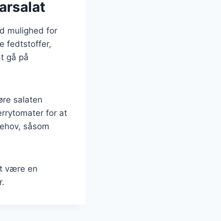
rsalat
nd mulighed for
 fedtstoffer,
at gå på
øre salaten
errytomater for at
tbehov, såsom
rt være en
r.