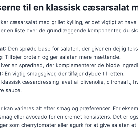
erne til en klassisk cæsarsalat 
ker cæsarsalat med grillet kylling, er det vigtigt at have 
r er en liste over de grundlæggende komponenter, du sk
at
: Den sprøde base for salaten, der giver en dejlig teks
g
: Tilføjer protein og gør salaten mere mættende.
Giver en sprødhed, der komplementerer de bløde ingredi
t
: En vigtig smagsgiver, der tilføjer dybde til retten.
 klassisk cæsardressing lavet af olivenolie, citronsaft, h
re sauce.
r kan varieres alt efter smag og præferencer. For eksemp
smag eller avocado for en cremet konsistens. Det er ogs
ger som cherrytomater eller agurk for at give salaten et 