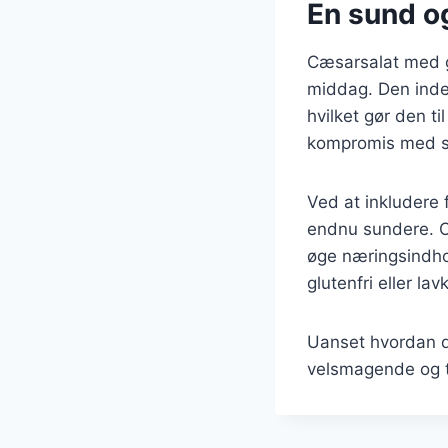
En sund o
Cæsarsalat med gr
middag. Den indeh
hvilket gør den ti
kompromis med 
Ved at inkludere 
endnu sundere. Ov
øge næringsindhol
glutenfri eller la
Uanset hvordan du
velsmagende og ti