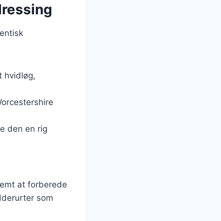
dressing
entisk
t hvidløg,
 Worcestershire
e den en rig
nemt at forberede
ydderurter som