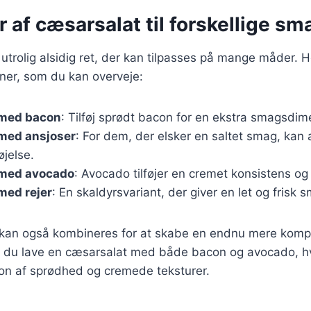
r af cæsarsalat til forskellige s
utrolig alsidig ret, der kan tilpasses på mange måder. H
ner, som du kan overveje:
 med bacon
: Tilføj sprødt bacon for en ekstra smagsdim
med ansjoser
: For dem, der elsker en saltet smag, kan
øjelse.
med avocado
: Avocado tilføjer en cremet konsistens og
med rejer
: En skaldyrsvariant, der giver en let og frisk 
r kan også kombineres for at skabe en endnu mere komp
 du lave en cæsarsalat med både bacon og avocado, hvi
on af sprødhed og cremede teksturer.