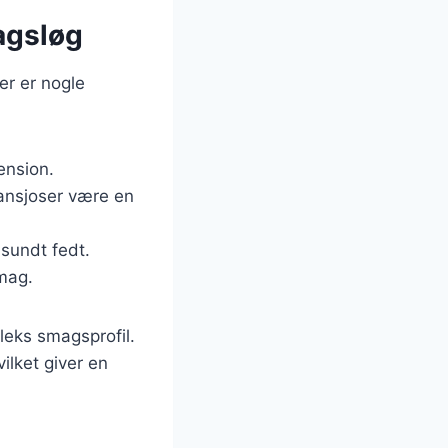
magsløg
er er nogle
ension.
 ansjoser være en
 sundt fedt.
smag.
leks smagsprofil.
lket giver en