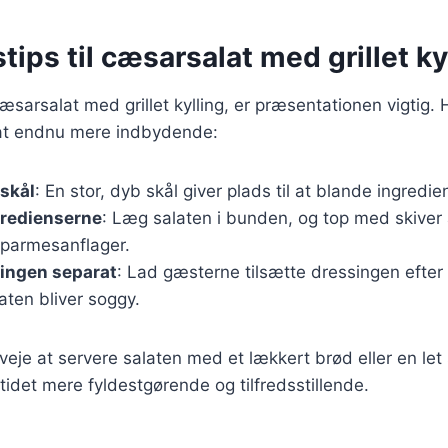
tips til cæsarsalat med grillet ky
æsarsalat med grillet kylling, er præsentationen vigtig. H
alat endnu mere indbydende:
 skål
: En stor, dyb skål giver plads til at blande ingredi
gredienserne
: Læg salaten i bunden, og top med skiver af
 parmesanflager.
singen separat
: Lad gæsterne tilsætte dressingen efter 
aten bliver soggy.
eje at servere salaten med et lækkert brød eller en let
ltidet mere fyldestgørende og tilfredsstillende.