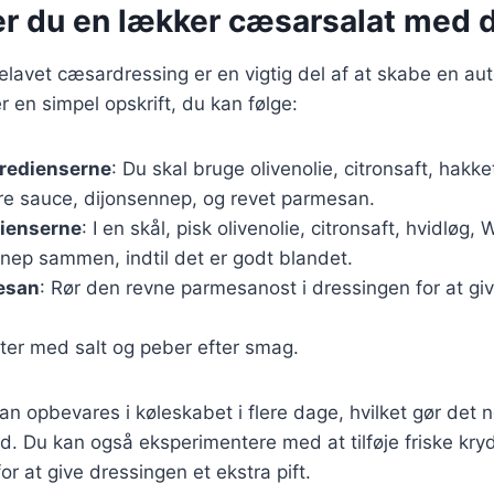
er du en lækker cæsarsalat med 
lavet cæsardressing er en vigtig del af at skabe en aut
r en simpel opskrift, du kan følge:
gredienserne
: Du skal bruge olivenolie, citronsaft, hakke
re sauce, dijonsennep, og revet parmesan.
dienserne
: I en skål, pisk olivenolie, citronsaft, hvidløg,
nep sammen, indtil det er godt blandet.
esan
: Rør den revne parmesanost i dressingen for at giv
ster med salt og peber efter smag.
n opbevares i køleskabet i flere dage, hvilket gør det 
d. Du kan også eksperimentere med at tilføje friske kr
 for at give dressingen et ekstra pift.