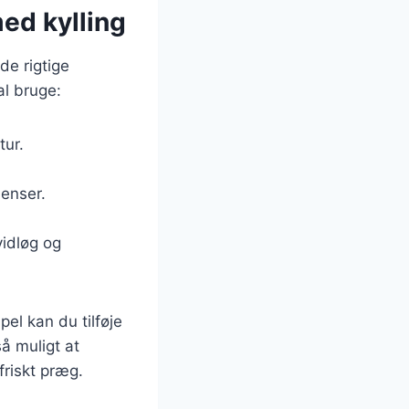
med kylling
de rigtige
al bruge:
tur.
enser.
vidløg og
el kan du tilføje
å muligt at
friskt præg.