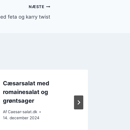
NÆSTE
d feta og karry twist
Cæsarsalat med
Cæsarsa
romainesalat og
middag
grøntsager
Af
Caesar-s
Af
Caesar-salat.dk
14. december 2024