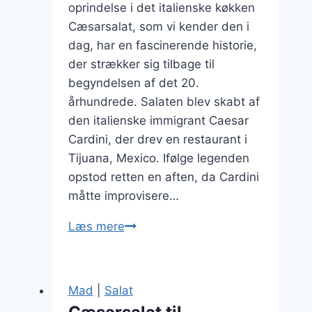
oprindelse i det italienske køkken
Cæsarsalat, som vi kender den i
dag, har en fascinerende historie,
der strækker sig tilbage til
begyndelsen af det 20.
århundrede. Salaten blev skabt af
den italienske immigrant Caesar
Cardini, der drev en restaurant i
Tijuana, Mexico. Ifølge legenden
opstod retten en aften, da Cardini
måtte improvisere…
Cæsarsalat
Læs mere
som
forret
ved
Mad
|
Salat
festlige