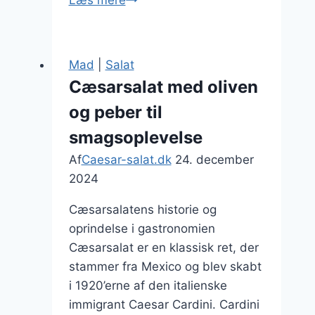
med
bacon
og
Mad
|
Salat
sprøde
Cæsarsalat med oliven
croutoner
og peber til
smagsoplevelse
Af
Caesar-salat.dk
24. december
2024
Cæsarsalatens historie og
oprindelse i gastronomien
Cæsarsalat er en klassisk ret, der
stammer fra Mexico og blev skabt
i 1920’erne af den italienske
immigrant Caesar Cardini. Cardini