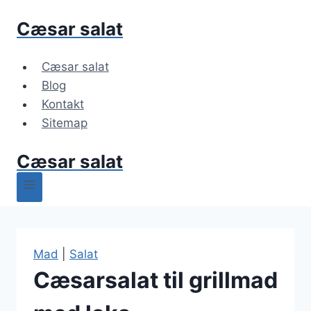
Fortsæt
Cæsar salat
til
indhold
Cæsar salat
Blog
Kontakt
Sitemap
Cæsar salat
Mad
|
Salat
Cæsarsalat til grillmad