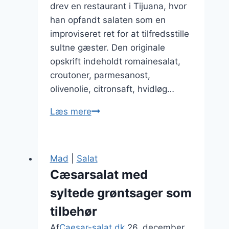
drev en restaurant i Tijuana, hvor
han opfandt salaten som en
improviseret ret for at tilfredsstille
sultne gæster. Den originale
opskrift indeholdt romainesalat,
croutoner, parmesanost,
olivenolie, citronsaft, hvidløg…
Cæsarsalat
Læs mere
med
oliven
og
Mad
|
Salat
peber
Cæsarsalat med
til
syltede grøntsager som
smagsoplevelse
tilbehør
Af
Caesar-salat.dk
26. december