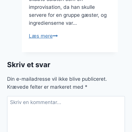
improvisation, da han skulle
servere for en gruppe gæster, og
ingredienserne var…
Cæsarsalat
Læs mere
til
sommeraften
med
Skriv et svar
lime
og
Din e-mailadresse vil ikke blive publiceret.
rucola
Krævede felter er markeret med
*