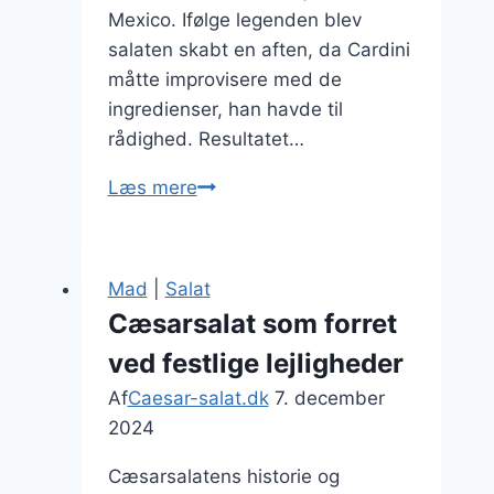
Mexico. Ifølge legenden blev
salaten skabt en aften, da Cardini
måtte improvisere med de
ingredienser, han havde til
rådighed. Resultatet…
Cæsarsalat
Læs mere
med
parmesan
og
Mad
|
Salat
croutoner
Cæsarsalat som forret
ved festlige lejligheder
Af
Caesar-salat.dk
7. december
2024
Cæsarsalatens historie og