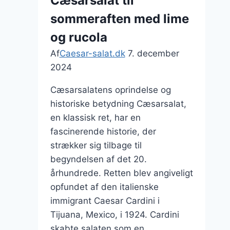
Cæsarsalat til
lejligheder
sommeraften med lime
og rucola
Af
Caesar-salat.dk
7. december
2024
Cæsarsalatens oprindelse og
historiske betydning Cæsarsalat,
en klassisk ret, har en
fascinerende historie, der
strækker sig tilbage til
begyndelsen af det 20.
århundrede. Retten blev angiveligt
opfundet af den italienske
immigrant Caesar Cardini i
Tijuana, Mexico, i 1924. Cardini
skabte salaten som en