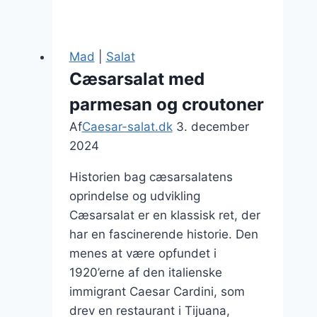
med
syltede
grøntsager
Mad
|
Salat
som
Cæsarsalat med
tilbehør
parmesan og croutoner
Af
Caesar-salat.dk
3. december
2024
Historien bag cæsarsalatens
oprindelse og udvikling
Cæsarsalat er en klassisk ret, der
har en fascinerende historie. Den
menes at være opfundet i
1920’erne af den italienske
immigrant Caesar Cardini, som
drev en restaurant i Tijuana,