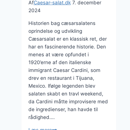
Af
Caesar-salat.dk
7. december
2024
Historien bag cæsarsalatens
oprindelse og udvikling
Cæsarsalat er en klassisk ret, der
har en fascinerende historie. Den
menes at være opfundet i
1920’erne af den italienske
immigrant Caesar Cardini, som
drev en restaurant i Tijuana,
Mexico. Ifølge legenden blev
salaten skabt en travl weekend,
da Cardini måtte improvisere med
de ingredienser, han havde til
rådighed….
Cæsarsalat
Læs mere